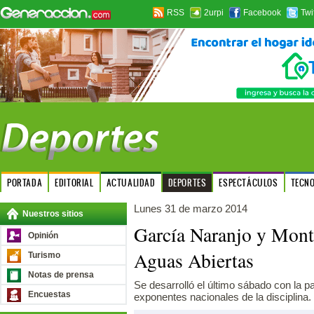
RSS
2urpi
Facebook
Twi
PORTADA
EDITORIAL
ACTUALIDAD
DEPORTES
ESPECTÁCULOS
TECN
Lunes 31 de marzo 2014
Nuestros sitios
García Naranjo y Mont
Opinión
Aguas Abiertas
Turismo
Notas de prensa
Se desarrolló el último sábado con la p
Encuestas
exponentes nacionales de la disciplina.