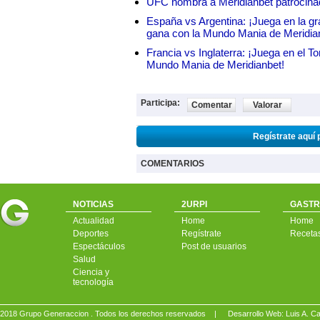
UFC nombra a Meridianbet patrocinado
España vs Argentina: ¡Juega en la gra
gana con la Mundo Mania de Meridia
Francia vs Inglaterra: ¡Juega en el T
Mundo Mania de Meridianbet!
Participa:
Comentar
Valorar
Regístrate aquí 
COMENTARIOS
NOTICIAS
2URPI
GASTR
Actualidad
Home
Home
Deportes
Regístrate
Receta
Espectáculos
Post de usuarios
Salud
Ciencia y
tecnología
2018 Grupo Generaccion . Todos los derechos reservados |
Desarrollo Web: Luis A.