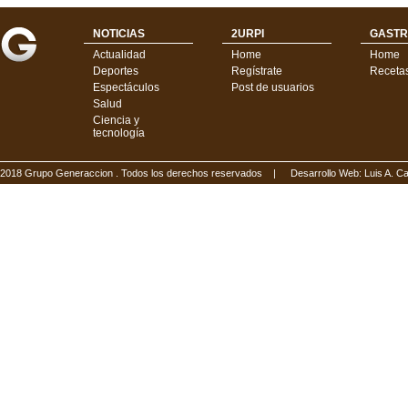
NOTICIAS
2URPI
GASTR
Actualidad
Home
Home
Deportes
Regístrate
Receta
Espectáculos
Post de usuarios
Salud
Ciencia y
tecnología
2018 Grupo Generaccion . Todos los derechos reservados |
Desarrollo Web: Luis A.