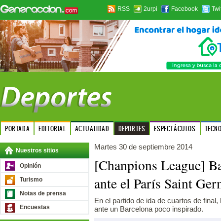
RSS
2urpi
Facebook
Twi
PORTADA
EDITORIAL
ACTUALIDAD
DEPORTES
ESPECTÁCULOS
TECN
Martes 30 de septiembre 2014
Nuestros sitios
[Chanpions League] Ba
Opinión
ante el París Saint Ger
Turismo
Notas de prensa
En el partido de ida de cuartos de fina
Encuestas
ante un Barcelona poco inspirado.