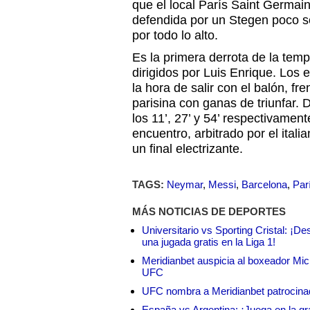
que el local París Saint Germain
defendida por un Stegen poco s
por todo lo alto.
Es la primera derrota de la tem
dirigidos por Luis Enrique. Los 
la hora de salir con el balón, f
parisina con ganas de triunfar. D
los 11’, 27’ y 54’ respectivament
encuentro, arbitrado por el itali
un final electrizante.
TAGS:
Neymar
,
Messi
,
Barcelona
,
Par
MÁS NOTICIAS DE DEPORTES
Universitario vs Sporting Cristal: ¡D
una jugada gratis en la Liga 1!
Meridianbet auspicia al boxeador Micha
UFC
UFC nombra a Meridianbet patrocinado
España vs Argentina: ¡Juega en la gra