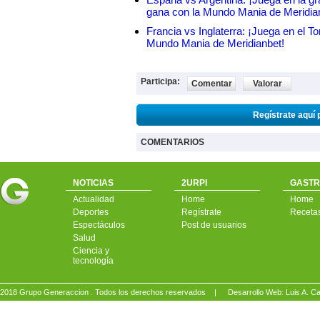
gana con la Mundo Mania de Meridia
Francia vs Inglaterra: ¡Juega en el T
Mundo Mania de Meridianbet!
Participa:
Comentar
Valorar
Regístrate aquí 
COMENTARIOS
NOTICIAS
2URPI
GASTR
Actualidad
Home
Home
Deportes
Regístrate
Receta
Espectáculos
Post de usuarios
Salud
Ciencia y
tecnología
2018 Grupo Generaccion . Todos los derechos reservados |
Desarrollo Web: Luis A.