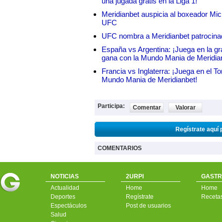
una jugada gratis en la Liga 1!
Meridianbet auspicia al boxeador Micha
UFC
UFC nombra a Meridianbet patrocinado
España vs Argentina: ¡Juega en la gra
gana con la Mundo Mania de Meridia
Francia vs Inglaterra: ¡Juega en el T
Mundo Mania de Meridianbet!
Participa:
Comentar
Valorar
Regístrate aquí 
COMENTARIOS
NOTICIAS
2URPI
GASTR
Actualidad
Home
Home
Deportes
Regístrate
Receta
Espectáculos
Post de usuarios
Salud