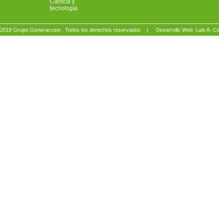
Ciencia y
tecnología
2018 Grupo Generaccion . Todos los derechos reservados |
Desarrollo Web: Luis A.