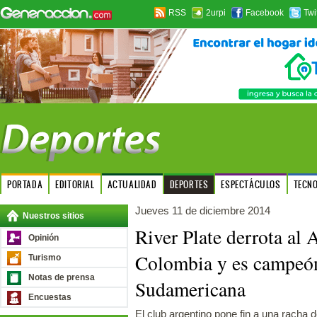
RSS
2urpi
Facebook
Twi
PORTADA
EDITORIAL
ACTUALIDAD
DEPORTES
ESPECTÁCULOS
TECN
Jueves 11 de diciembre 2014
Nuestros sitios
River Plate derrota al 
Opinión
Colombia y es campeón
Turismo
Notas de prensa
Sudamericana
Encuestas
El club argentino pone fin a una racha d