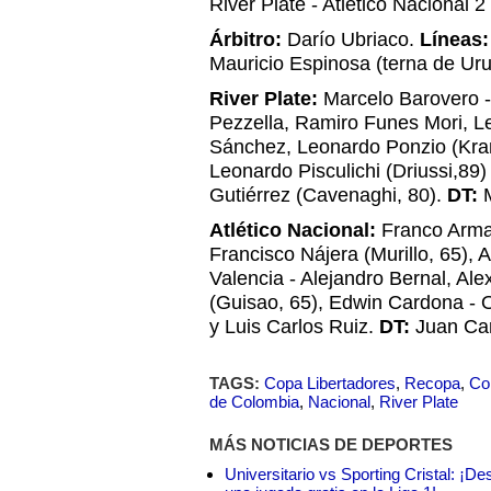
River Plate - Atlético Nacional 2 
Árbitro:
Darío Ubriaco.
Líneas:
Mauricio Espinosa (terna de Ur
River Plate:
Marcelo Barovero 
Pezzella, Ramiro Funes Mori, Le
Sánchez, Leonardo Ponzio (Krane
Leonardo Pisculichi (Driussi,89)
Gutiérrez (Cavenaghi, 80).
DT:
M
Atlético Nacional:
Franco Arman
Francisco Nájera (Murillo, 65), 
Valencia - Alejandro Bernal, Ale
(Guisao, 65), Edwin Cardona - 
y Luis Carlos Ruiz.
DT:
Juan Car
TAGS:
Copa Libertadores
,
Recopa
,
Co
de Colombia
,
Nacional
,
River Plate
MÁS NOTICIAS DE DEPORTES
Universitario vs Sporting Cristal: ¡D