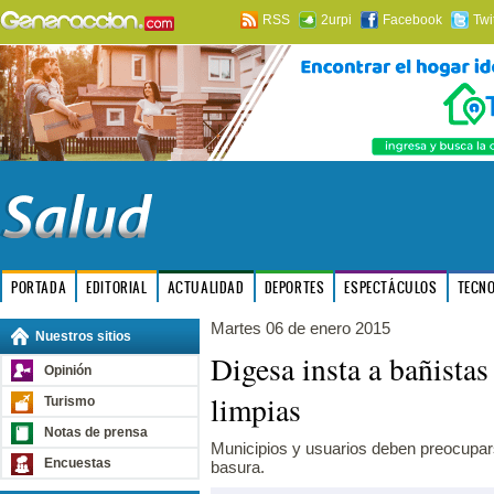
RSS
2urpi
Facebook
Twi
PORTADA
EDITORIAL
ACTUALIDAD
DEPORTES
ESPECTÁCULOS
TECN
Martes 06 de enero 2015
Nuestros sitios
Digesa insta a bañistas
Opinión
limpias
Turismo
Notas de prensa
Municipios y usuarios deben preocupars
Encuestas
basura.