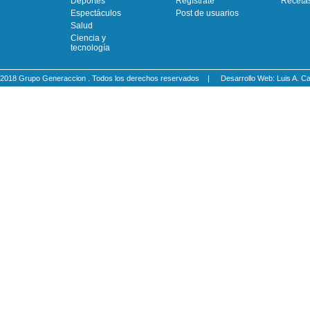
Deportes
Regístrate
Receta
Espectáculos
Post de usuarios
Salud
Ciencia y
tecnología
2018 Grupo Generaccion . Todos los derechos reservados |
Desarrollo Web: Luis A.