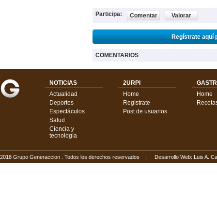
Participa:
Comentar
Valorar
Regístrate aquí 
COMENTARIOS
NOTICIAS
2URPI
GASTR
Actualidad
Home
Home
Deportes
Regístrate
Receta
Espectáculos
Post de usuarios
Salud
Ciencia y
tecnología
2018 Grupo Generaccion . Todos los derechos reservados |
Desarrollo Web: Luis A.