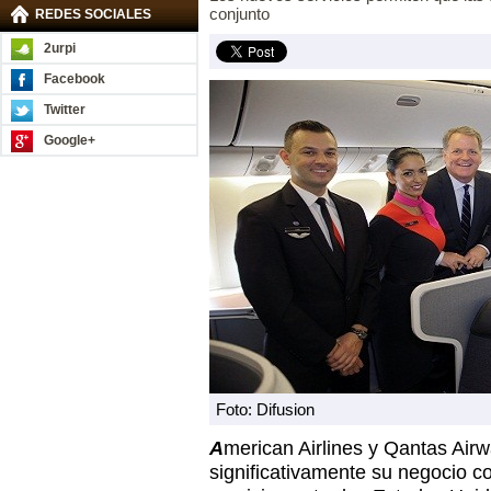
conjunto
REDES SOCIALES
2urpi
Facebook
Twitter
Google+
Foto: Difusion
A
merican Airlines y Qantas Airw
significativamente su negocio c