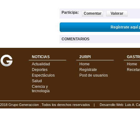
Participa:
Comentar
Valorar
Regístrate aquí 
COMENTARIOS
NOTICIAS
2URPI
GASTR
Actualidad
Home
Home
Deportes
Regístrate
Receta
Espectáculos
Post de usuarios
Salud
Ciencia y
tecnología
2018 Grupo Generaccion . Todos los derechos reservados |
Desarrollo Web: Luis A.