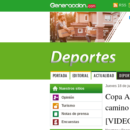
RSS
PORTADA
EDITORIAL
ACTUALIDAD
DEPOR
Jueves 18 de j
Nuestros sitios
Copa A
Opinión
camino t
Turismo
Notas de prensa
[VIDE
Encuestas