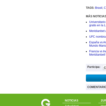
TAGS:
Brasil
,
C
MÁS NOTICIA
Universitario
gratis en la L
Meridianbet a
UFC nombra a
España vs Arg
Mundo Mania
Francia vs I
Meridianbet!
Participa:
C
COMENTARI
NOTICIAS
2UR