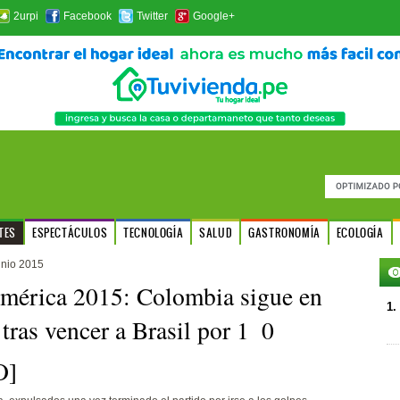
2urpi
Facebook
Twitter
Google+
TES
ESPECTÁCULOS
TECNOLOGÍA
SALUD
GASTRONOMÍA
ECOLOGÍA
unio 2015
mérica 2015: Colombia sigue en
1.
ras vencer a Brasil por 1  0
O]