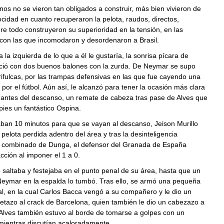
os no se vieron tan obligados a construir, más bien vivieron de
ocidad en cuanto recuperaron la pelota, raudos, directos,
bre todo construyeron su superioridad en la tensión, en las
 con las que incomodaron y desordenaron a Brasil.
la izquierda de lo que a él le gustaría, la sonrisa pícara de
ió con dos buenos balones con la zurda. De Neymar se supo
rifulcas, por las trampas defensivas en las que fue cayendo una
e por el fútbol. Aún así, le alcanzó para tener la ocasión más clara
 antes del descanso, un remate de cabeza tras pase de Alves que
pies un fantástico Ospina.
ban 10 minutos para que se vayan al descanso, Jeison Murillo
pelota perdida adentro del área y tras la desinteligencia
l combinado de Dunga, el defensor del Granada de España
acción al imponer el 1 a 0.
saltaba y festejaba en el punto penal de su área, hasta que un
Neymar en la espalda lo tumbó. Tras ello, se armó una pequeña
l, en la cual Carlos Bacca vengó a su compañero y le dio un
etazo al crack de Barcelona, quien también le dio un cabezazo a
 Alves también estuvo al borde de tomarse a golpes con un
mientras discutían acaloradamente.