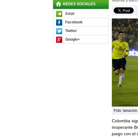
Neymar y Bacca,
REDES SOCIALES
2urpi
Facebook
Twitter
Google+
Foto: lanacion
Colombia sigu
inoperante Br
juego con el 