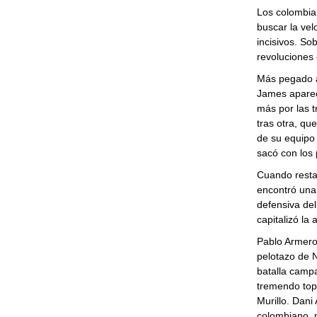
Los colombian
buscar la vel
incisivos. So
revoluciones
Más pegado a 
James aparec
más por las t
tras otra, qu
de su equipo
sacó con los 
Cuando resta
encontró una 
defensiva de
capitalizó la 
Pablo Armero 
pelotazo de 
batalla campa
tremendo top
Murillo. Dani
colombiano, 