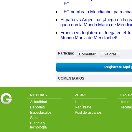
UFC
UFC nombra a Meridianbet patrocinado
España vs Argentina: ¡Juega en la gra
gana con la Mundo Mania de Meridia
Francia vs Inglaterra: ¡Juega en el T
Mundo Mania de Meridianbet!
Participa:
Comentar
Valorar
Regístrate aquí 
COMENTARIOS
NOTICIAS
2URPI
GASTR
Actualidad
Home
Home
Deportes
Regístrate
Receta
Espectáculos
Post de usuarios
Salud
Ciencia y
tecnología