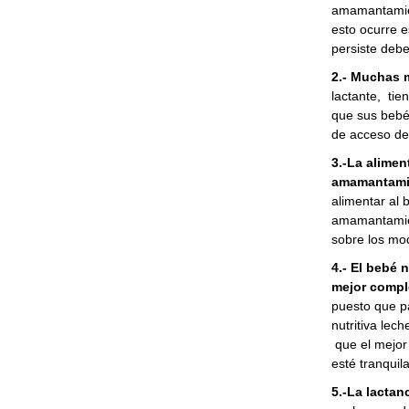
amamantamien
esto ocurre e
persiste debe
2.- Muchas 
lactante, tie
que sus bebés
de acceso de
3.-La alimen
amamantami
alimentar al 
amamantamien
sobre los mo
4.- El bebé 
mejor compl
puesto que pa
nutritiva le
que el mejor 
esté tranquila
5.-La lactan