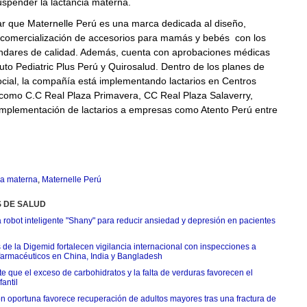
spender la lactancia materna.
r que Maternelle Perú es una marca dedicada al diseño,
 comercialización de accesorios para mamás y bebés con los
ndares de calidad. Además, cuenta con aprobaciones médicas
tuto Pediatric Plus Perú y Quirosalud. Dentro de los planes de
cial, la compañía está implementando lactarios en Centros
como C.C Real Plaza Primavera, CC Real Plaza Salaverry,
implementación de lactarios a empresas como Atento Perú entre
ia materna
,
Maternelle Perú
S DE SALUD
 robot inteligente "Shany" para reducir ansiedad y depresión en pacientes
 de la Digemid fortalecen vigilancia internacional con inspecciones a
 farmacéuticos en China, India y Bangladesh
e que el exceso de carbohidratos y la falta de verduras favorecen el
antil
ón oportuna favorece recuperación de adultos mayores tras una fractura de