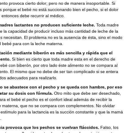
to provoca cierto dolor; pero no de manera insoportable. Si
s porque el bebé no está succionando bien el pecho, si el dolor
 entonces debe recurrir al médico.
madres lactantes no producen suficiente leche.
Toda madre
ne la capacidad de producir incluso más cantidad de leche de la
 necesitan. El problema no es la ausencia de ésta, sino el modo
l bebé para con la leche materna.
tación mediante biberón es más sencilla y rápida que el
ento.
Si bien es cierto que toda madre esta en el derecho de
bebé con biberón, por otro lado éste alimento no se compara al
to. El mismo que no debe de ser tan complicado si se entera
dos adecuados para realizarlo.
no se abastece con el pecho y se queda con hambre, por eso
etar su dosis con fórmula.
Otro mito que debe ser desechado,
ra el bebé el pecho es el confort ideal además de recibir la
che materna, que no se compara con complementos. No olvidar
estímulo para la lactancia es la succión constante y que la mamá
.
cia provoca que los pechos se vuelvan fláccidos.
Falso, los