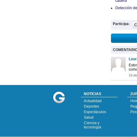
cadera
Detección de
Participa:
C
COMENTARI
Lour
Esto
como
19 de
NOTICIAS
2UR
Actualidad
Ho
Deportes
Regí
Espectáculos
Pos
Salud
Ciencia y
tecnología