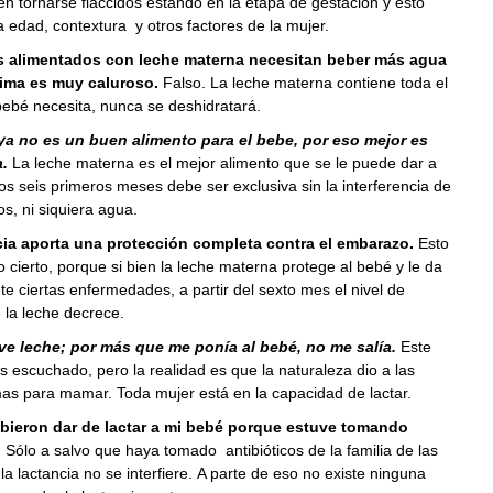
 tornarse flaccidos estando en la etapa de gestación y esto
a edad, contextura y otros factores de la mujer.
s alimentados con leche materna necesitan beber más agua
lima es muy caluroso.
Falso. La leche materna contiene toda el
ebé necesita, nunca se deshidratará.
ya no es un buen alimento para el bebe, por eso mejor es
a.
La leche materna es el mejor alimento que se le puede dar a
los seis primeros meses debe ser exclusiva sin la interferencia de
os, ni siquiera agua.
cia aporta una protección completa contra el embarazo.
Esto
o cierto, porque si bien la leche materna protege al bebé y le da
e ciertas enfermedades, a partir del sexto mes el nivel de
 la leche decrece.
e leche; por más que me ponía al bebé, no me salía.
Este
s escuchado, pero la realidad es que la naturaleza dio a las
s para mamar. Toda mujer está en la capacidad de lactar.
bieron dar de lactar a mi bebé porque estuve tomando
.
Sólo a salvo que haya tomado antibióticos de la familia de las
 la lactancia no se interfiere. A parte de eso no existe ninguna