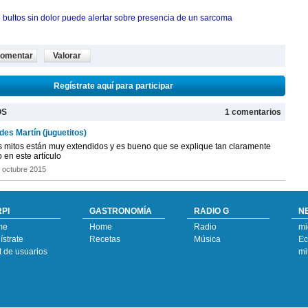
 bultos sin dolor puede alertar sobre presencia de un sarcoma
omentar
Valorar
Regístrate aquí para participar
OS
1 comentarios
des Martín (juguetitos)
s mitos están muy extendidos y es bueno que se explique tan claramente
 en este artículo
 octubre 2015
PI
GASTRONOMÍA
RADIO G
N
me
Home
Radio
mi
strate
Recetas
Música
Ec
t de usuarios
mi