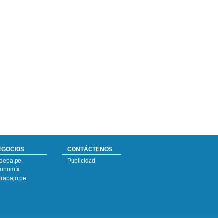
EGOCIOS
CONTÁCTENOS
depa.pe
Publicidad
onomía
trabajo.pe