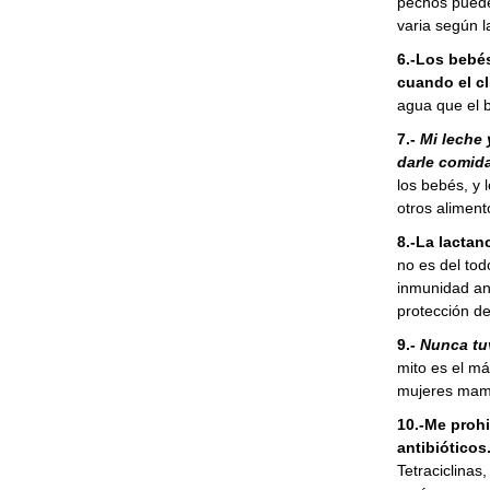
pechos pueden
varia según l
6.-Los bebé
cuando el c
agua que el b
7.-
Mi leche 
darle comid
los bebés, y 
otros aliment
8.-La lactan
no es del tod
inmunidad ant
protección de
9.-
Nunca tuv
mito es el má
mujeres mama
10.-Me prohi
antibióticos
Tetraciclinas,