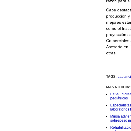
razón para su
Cabe destaca
producción y
mejores está
como el Insti
proyección so
Comerciales 
Asesoría en 
otras.
TAGS:
Lactanc
MÁS NOTICIA
EsSalud crea
pediátricos
Especialistas
laboratorios
Minsa adviert
sobrepeso inf
Rehabilitaci