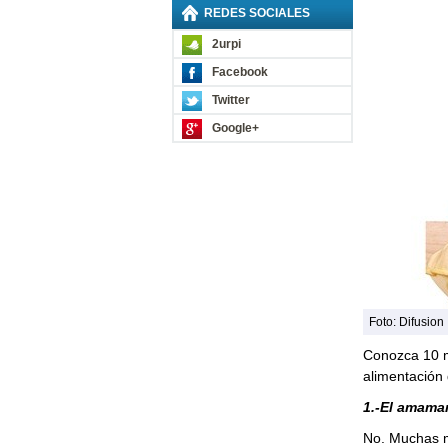
REDES SOCIALES
2urpi
Facebook
Twitter
Google+
Foto: Difusion
Conozca 10 mi
alimentación 
1.-El amama
No. Muchas m