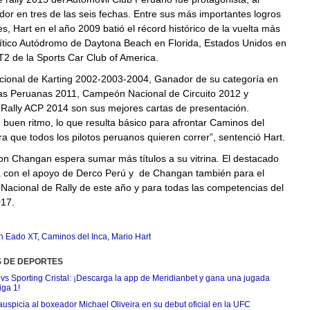
dor en tres de las seis fechas. Entre sus más importantes logros
es, Hart en el año 2009 batió el récord histórico de la vuelta más
mítico Autódromo de Daytona Beach en Florida, Estados Unidos en
T2 de la Sports Car Club of America.
onal de Karting 2002-2003-2004, Ganador de su categoría en
as Peruanas 2011, Campeón Nacional de Circuito 2012 y
ally ACP 2014 son sus mejores cartas de presentación.
buen ritmo, lo que resulta básico para afrontar Caminos del
era que todos los pilotos peruanos quieren correr”, sentenció Hart.
on Changan espera sumar más títulos a su vitrina. El destacado
rá con el apoyo de Derco Perú y de Changan también para el
acional de Rally de este año y para todas las competencias del
017.
n Eado XT
,
Caminos del Inca
,
Mario Hart
S DE DEPORTES
 vs Sporting Cristal: ¡Descarga la app de Meridianbet y gana una jugada
iga 1!
uspicia al boxeador Michael Oliveira en su debut oficial en la UFC