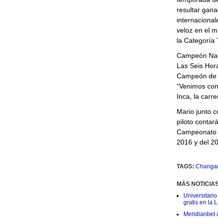
resultar gana
internacional
veloz en el 
la Categoría 
Campeón Naci
Las Seis Hor
Campeón de R
“Venimos con 
Inca, la carr
Mario junto c
piloto conta
Campeonato N
2016 y del 2
TAGS:
Changa
MÁS NOTICIA
Universitario
gratis en la L
Meridianbet a