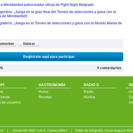
 Meridianbet patrocinador oficial de Fight Night Belgrado
entina: ¡Juega en la gran final del Torneo de selecciones y gana con la
 de Meridianbet!
nglaterra: ¡Juega en el Torneo de selecciones y gana con la Mundo Mania de
omentar
Valorar
Regístrate aquí para participar
OS
0 comentarios
PI
GASTRONOMÍA
RADIO G
N
me
Home
Radio
mi
strate
Recetas
Música
Ec
t de usuarios
mi
ados |
Desarrollo Web: Luis A. Canaza Alfaro |
Editor de fotografía: Cesar Augusto Rev