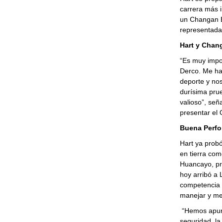
carrera más 
un Changan Ea
representada
Hart y Chan
“Es muy impo
Derco. Me ha
deporte y nos
durísima pru
valioso”, señ
presentar el
Buena Perf
Hart ya probó
en tierra co
Huancayo, pre
hoy arribó a 
competencia 
manejar y me 
“Hemos apunt
seguridad, la