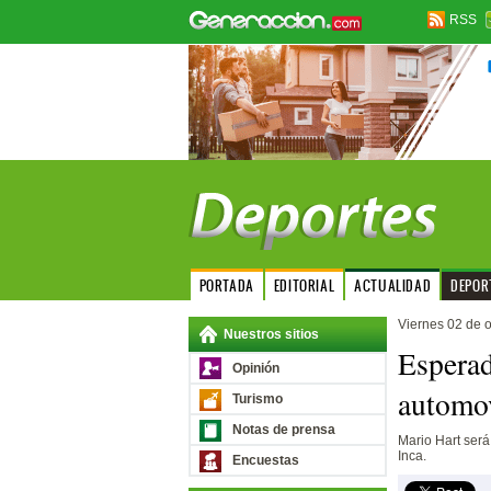
RSS
PORTADA
EDITORIAL
ACTUALIDAD
DEPOR
Viernes 02 de 
Nuestros sitios
Esperad
Opinión
automo
Turismo
Notas de prensa
Mario Hart será
Inca.
Encuestas