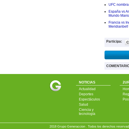
UFC nombra a
España vs Arg
Mundo Mania
Francia vs I
Meridianbet!
Participa:
C
COMENTARI
NOTICIAS
2UR
Actualidad
Ho
Deportes
Regí
Espectáculos
Pos
Salud
Ciencia y
tecnología
2018 Grupo Generaccion . Todos los derechos reserv