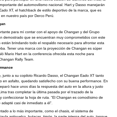
importante del automovilismo nacional. Hart y Dasso manejarán
do XT, el hatchback de estilo deportivo de la marca, que es
 en nuestro país por Derco Perú.
gan
rtante para mí contar con el apoyo de Changan y del Grupo
n demostrado que se encuentran muy comprometidos con este
 están brindando todo el respaldo necesario para afrontar esta
eba. Tener una marca con la proyección de Changan es súper
aló Mario Hart en la conferencia ofrecida esta noche para
 Changan Rally Team.
ormance
, junto a su copiloto Ricardo Dasso, el Changan Eado XT tanto
mo en asfalto, quedando satisfecho con su buena performance. En
paró hace unos días la respuesta del auto en la altura y justo
Lima tras completar la última pasada por el trazado de la
y confeccionar la hoja de ruta. “El Changan es comodísimo de
adapté casi de inmediato a él”.
ado a lo más importante, como el chasis, el sistema de
 jaula antivuelco, butacas, timón, la parte interna del auto, tanque