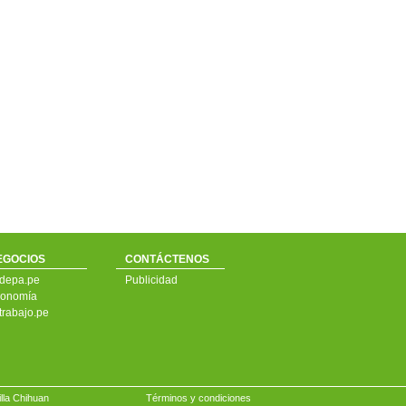
EGOCIOS
CONTÁCTENOS
depa.pe
Publicidad
onomía
trabajo.pe
illa Chihuan
Términos y condiciones