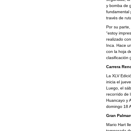
y bomba de ga
fundamental p
través de ru
Por su parte,
“estoy impre
realizado co
Inca. Hace un
con la hoja d
clasificación
Carrera Ren
La XLV Edici
inicia el jue
Luego, el sá
recorrido de 
Huancayo y A
domingo 18 A
Gran Palmar
Mario Hart ll
temporada de 