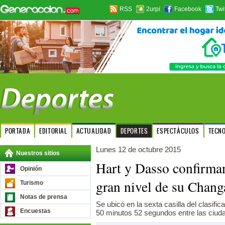
RSS
2urpi
Facebook
Twi
PORTADA
EDITORIAL
ACTUALIDAD
DEPORTES
ESPECTÁCULOS
TECN
Lunes 12 de octubre 2015
Nuestros sitios
Hart y Dasso confirman
Opinión
gran nivel de su Chan
Turismo
Notas de prensa
Se ubicó en la sexta casilla del clasifi
Encuestas
50 minutos 52 segundos entre las ciud