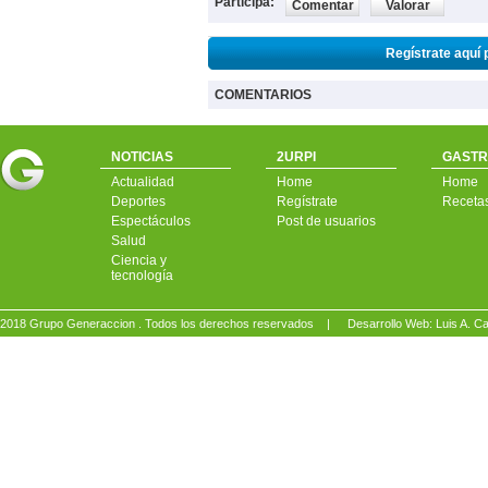
Participa:
Comentar
Valorar
Regístrate aquí 
COMENTARIOS
NOTICIAS
2URPI
GASTR
Actualidad
Home
Home
Deportes
Regístrate
Receta
Espectáculos
Post de usuarios
Salud
Ciencia y
tecnología
2018 Grupo Generaccion . Todos los derechos reservados |
Desarrollo Web: Luis A.