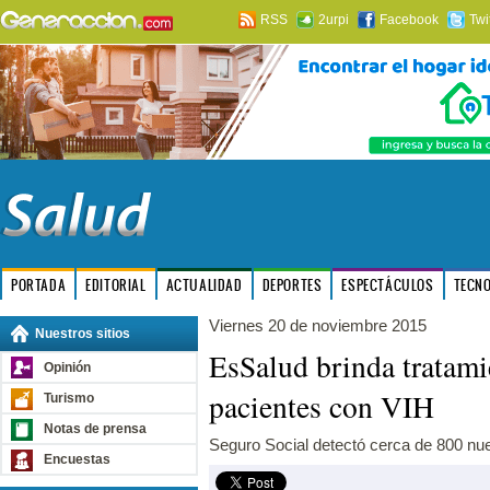
RSS
2urpi
Facebook
Twi
PORTADA
EDITORIAL
ACTUALIDAD
DEPORTES
ESPECTÁCULOS
TECN
Viernes 20 de noviembre 2015
Nuestros sitios
EsSalud brinda tratami
Opinión
pacientes con VIH
Turismo
Notas de prensa
Seguro Social detectó cerca de 800 nue
Encuestas