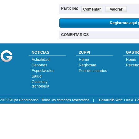
Participa:
Comentar
Valorar
Regístrate aquí 
COMENTARIOS
NOTICIAS
2URPI
GASTR
Actualidad
Home
Home
Deportes
Regístrate
Receta
Espectáculos
Post de usuarios
Salud
Ciencia y
tecnología
2018 Grupo Generaccion . Todos los derechos reservados |
Desarrollo Web: Luis A.