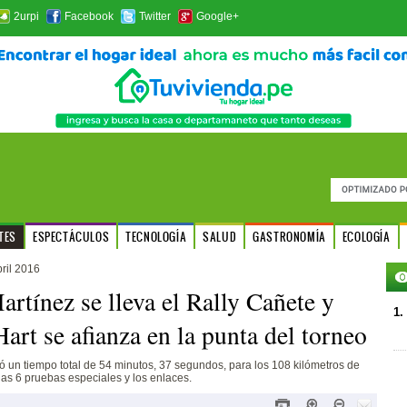
2urpi
Facebook
Twitter
Google+
TES
ESPECTÁCULOS
TECNOLOGÍA
SALUD
GASTRONOMÍA
ECOLOGÍA
ril 2016
artínez se lleva el Rally Cañete y
1.
art se afianza en la punta del torneo
ró un tiempo total de 54 minutos, 37 segundos, para los 108 kilómetros de
 las 6 pruebas especiales y los enlaces.