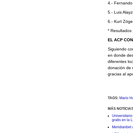
4.- Fernando
5.- Luis 
6.- Kurt 
* Resultados 
EL ACP CON
Siguiendo co
en donde des
diferentes l
donación de ú
gracias al apo
TAGS:
Mario Ha
MÁS NOTICIA
Universitario
gratis en la L
Meridianbet a