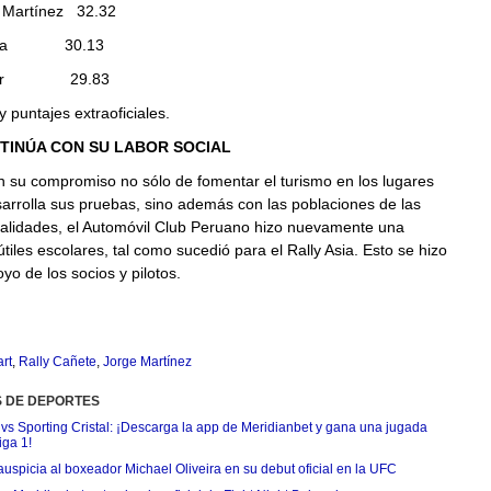
 Martínez 32.32
Alayza 30.13
Zöger 29.83
y puntajes extraoficiales.
TINÚA CON SU LABOR SOCIAL
n su compromiso no sólo de fomentar el turismo en los lugares
arrolla sus pruebas, sino además con las poblaciones de las
ocalidades, el Automóvil Club Peruano hizo nuevamente una
tiles escolares, tal como sucedió para el Rally Asia. Esto se hizo
yo de los socios y pilotos.
rt
,
Rally Cañete
,
Jorge Martínez
S DE DEPORTES
 vs Sporting Cristal: ¡Descarga la app de Meridianbet y gana una jugada
iga 1!
uspicia al boxeador Michael Oliveira en su debut oficial en la UFC