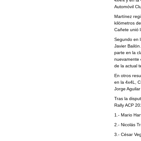
4x4N y en la
Automóvil Cl
Martínez regi
kilómetros de
Cañete unió l
Segundo en l
Javier Bailón
parte en la 
nuevamente el
de la actual
En otros res
en la 4x4L, 
Jorge Aguilar
Tras la dispu
Rally ACP 20
1.- Mario
2.- Nicolás
3.- César