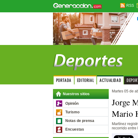
RSS
PORTADA
EDITORIAL
ACTUALIDAD
DEPOR
Martes 05 de ab
Nuestros sitios
Jorge M
Opinión
Mario H
Turismo
Notas de prensa
Martínez regist
recorrido entre
Encuestas