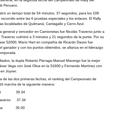
 General, en la segunda fecha del Campeonato de Rally del
ub Peruano.
stró un tiempo total de 54 minutos, 37 segundos, para los 108
 recorrido entre las 6 pruebas especiales y los enlaces. El Rally
as localidades de Quilmaná, Cantagallo y Cerro Azul.
a general y vencedor en Camionetas fue Nicolás Traverso junto a
. Traverso culminó a 3 minutos y 21 segundos de la punta. Por su
clase S2000, Mario Hart en compañía de Ricardo Dasso fue
 ganador y con los puntos obtenidos, se afianza en el liderazgo
 temporada.
ultados, la dupla Roberto Párraga-Manuel Marengo fue la mejor
César Vega con José Oliva en la S1600 y Fernando Martínez con
 en Joyner.
ta de las dos primeras fechas, el ranking del Campeonato de
16 marcha de la siguiente manera:
 Hart 39.34
 Traverso 37.34
 Vega 35.00