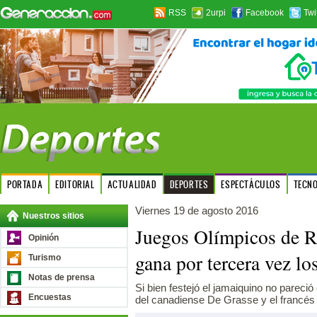
RSS
2urpi
Facebook
Twi
PORTADA
EDITORIAL
ACTUALIDAD
DEPORTES
ESPECTÁCULOS
TECN
Viernes 19 de agosto 2016
Nuestros sitios
Juegos Olímpicos de R
Opinión
gana por tercera vez l
Turismo
Notas de prensa
Si bien festejó el jamaiquino no pareci
Encuestas
del canadiense De Grasse y el francés