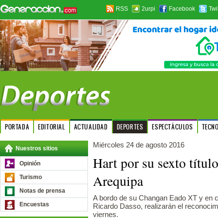
RSS
2urpi
Facebook
Twi
PORTADA
EDITORIAL
ACTUALIDAD
DEPORTES
ESPECTÁCULOS
TECN
Miércoles 24 de agosto 2016
Nuestros sitios
Hart por su sexto títul
Opinión
Arequipa
Turismo
Notas de prensa
A bordo de su Changan Eado XT y en c
Encuestas
Ricardo Dasso, realizarán el reconocimi
viernes.