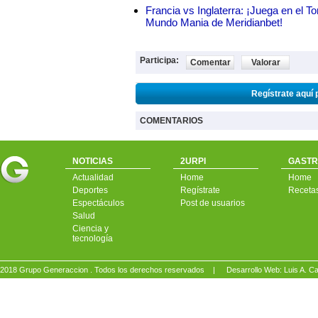
Francia vs Inglaterra: ¡Juega en el T
Mundo Mania de Meridianbet!
Participa:
Comentar
Valorar
Regístrate aquí 
COMENTARIOS
NOTICIAS
2URPI
GASTR
Actualidad
Home
Home
Deportes
Regístrate
Receta
Espectáculos
Post de usuarios
Salud
Ciencia y
tecnología
2018 Grupo Generaccion . Todos los derechos reservados |
Desarrollo Web: Luis A.