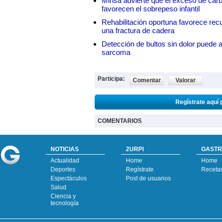
Minsa advierte que el exceso de carbo
favorecen el sobrepeso infantil
Rehabilitación oportuna favorece rec
una fractura de cadera
Detección de bultos sin dolor puede a
sarcoma
Participa:
Comentar
Valorar
Regístrate aquí 
COMENTARIOS
NOTICIAS
2URPI
GASTR
Actualidad
Home
Home
Deportes
Regístrate
Receta
Espectáculos
Post de usuarios
Salud
Ciencia y
tecnología