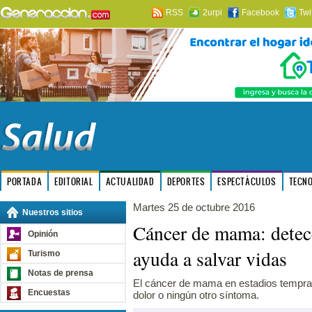
RSS
2urpi
Facebook
Twi
PORTADA
EDITORIAL
ACTUALIDAD
DEPORTES
ESPECTÁCULOS
TECN
Martes 25 de octubre 2016
Nuestros sitios
Cáncer de mama: detec
Opinión
ayuda a salvar vidas
Turismo
Notas de prensa
El cáncer de mama en estadios tempra
Encuestas
dolor o ningún otro síntoma.