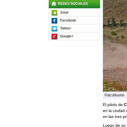
REDES SOCIALES
2urpi
Facebook
Twitter
Google+
Foto:difusión
El piloto de
C
en la ciudad 
en las tres p
Luego de un f