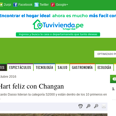
2urpi
Facebook
Twitter
Google+
TES
ESPECTÁCULOS
TECNOLOGÍA
SALUD
GASTRONOMÍA
ECOLOGÍA
ctubre 2016
art feliz con Changan
1.
cardo Dasso lideran la categoría S2000 y están dentro de los 10 primeros en
.