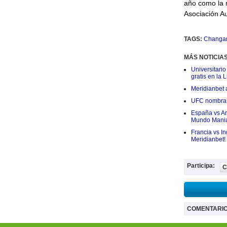
año como la 
Asociación Au
TAGS:
Changa
MÁS NOTICIA
Universitario
gratis en la L
Meridianbet a
UFC nombra a
España vs Arg
Mundo Mania
Francia vs I
Meridianbet!
Participa:
C
COMENTARI