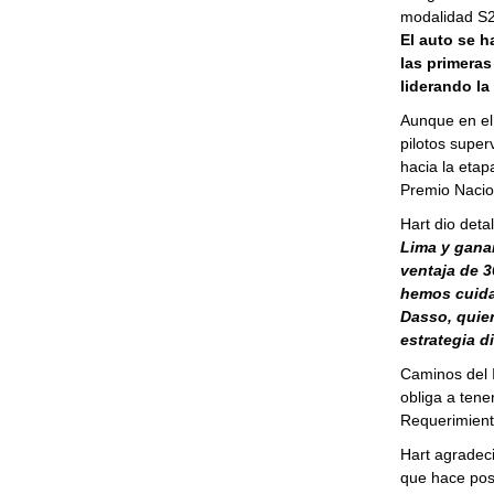
modalidad S
El auto se 
las primera
liderando la 
Aunque en el 
pilotos super
hacia la eta
Premio Nacio
Hart dio deta
Lima y ganar
ventaja de 
hemos cuidad
Dasso, quien
estrategia d
Caminos del 
obliga a tene
Requerimient
Hart agradec
que hace posi