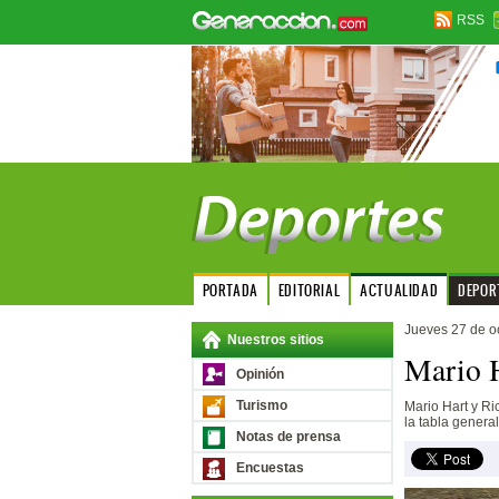
RSS
PORTADA
EDITORIAL
ACTUALIDAD
DEPOR
Jueves 27 de o
Nuestros sitios
Mario H
Opinión
Turismo
Mario Hart y Ri
la tabla general
Notas de prensa
Encuestas