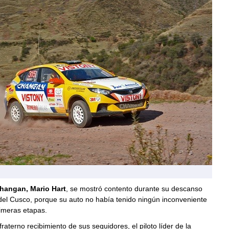
hangan, Mario Hart
, se mostró contento durante su descanso
del Cusco, porque su auto no había tenido ningún inconveniente
rimeras etapas.
raterno recibimiento de sus seguidores, el piloto líder de la