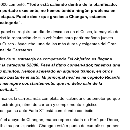
2000 comentó:
"Todo está saliendo dentro de lo planificado.
ha portado excelente, no hemos tenido ningún problema en
s etapas. Puedo decir que gracias a Changan, estamos
categoría’’.
papel se registre un día de descanso en el Cusco, la mayoría de
visó la reparación de sus vehículos para partir mañana jueves
pa Cusco - Ayacucho, una de las más duras y exigentes del Gran
nal de Carreteras.
lles de su estrategia de competencia
"el objetivo es llegar a
 la categoría S2000. Pese al ritmo conservador, tenemos una
36 minutos. Hemos acelerado en algunos tramos, en otros
o bastante el auto. Mi principal rival es mi copiloto Ricardo
 me repite constantemente, que no debo salir de la
iseñada".
Inca es la carrera más completa del calendario automotor porque
r estrategia, ritmo de carrera y complemento logístico.
os que su auto Eado XT está cumpliendo con éxito.
ió el apoyo de Changan, marca representada en Perú por Derco,
ble su participación. Changan está a punto de cumplir su primer