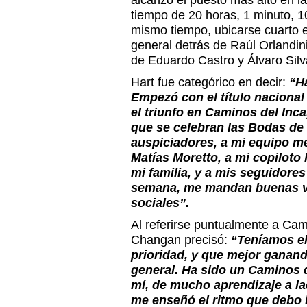
alcanzó el puesto más alto en l
tiempo de 20 horas, 1 minuto, 1
mismo tiempo, ubicarse cuarto e
general detrás de Raúl Orlandin
de Eduardo Castro y Álvaro Silv
Hart fue categórico en decir:
“H
Empezó con el título naciona
el triunfo en Caminos del Inc
que se celebran las Bodas de
auspiciadores, a mi equipo 
Matías Moretto, a mi copiloto
mi familia, y a mis seguidores
semana, me mandan buenas vib
sociales”.
Al referirse puntualmente a Cami
Changan precisó:
“Teníamos el
prioridad, y que mejor ganando
general. Ha sido un Caminos d
mí, de mucho aprendizaje a l
me enseñó el ritmo que debo l