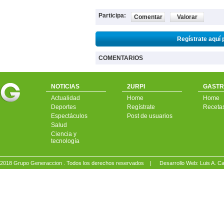
Participa:
Comentar
Valorar
Regístrate aquí 
COMENTARIOS
NOTICIAS
2URPI
GASTR
Actualidad
Home
Home
Deportes
Regístrate
Receta
Espectáculos
Post de usuarios
Salud
Ciencia y
tecnología
2018 Grupo Generaccion . Todos los derechos reservados |
Desarrollo Web: Luis A.