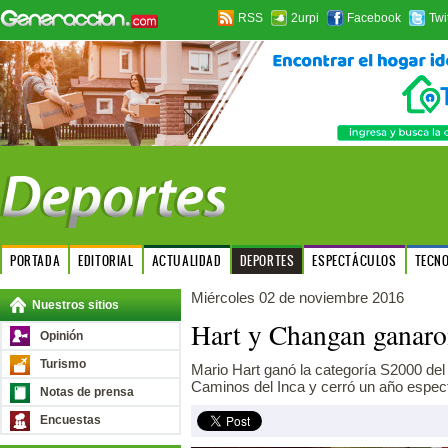
RSS
2urpi
Facebook
Twi
PORTADA
EDITORIAL
ACTUALIDAD
DEPORTES
ESPECTÁCULOS
TECN
Miércoles 02 de noviembre 2016
Nuestros sitios
Hart y Changan ganaro
Opinión
Turismo
Mario Hart ganó la categoría S2000 de
Caminos del Inca y cerró un año espect
Notas de prensa
Encuestas