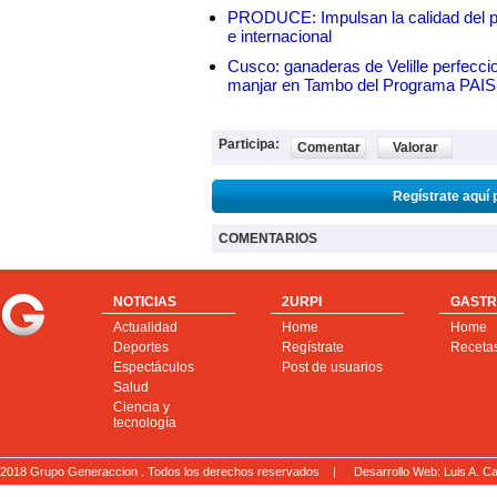
PRODUCE: Impulsan la calidad del p
e internacional
Cusco: ganaderas de Velille perfeccio
manjar en Tambo del Programa PAIS
Participa:
Comentar
Valorar
Regístrate aquí 
COMENTARIOS
NOTICIAS
2URPI
GASTR
Actualidad
Home
Home
Deportes
Regístrate
Receta
Espectáculos
Post de usuarios
Salud
Ciencia y
tecnología
2018 Grupo Generaccion . Todos los derechos reservados |
Desarrollo Web: Luis A.