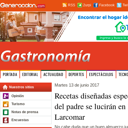
RSS
2urpi
Facebook
Twi
PORTADA
EDITORIAL
ACTUALIDAD
DEPORTES
ESPECTÁCULOS
TECN
Martes 13 de junio 2017
Nuestros sitios
Recetas diseñadas espe
Opinión
del padre se lucirán en
Turismo
Notas de prensa
Larcomar
Encuestas
No cabe duda que un buen almuerzo junt