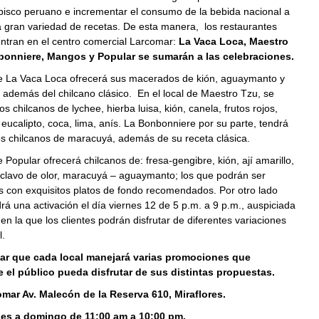
pisco peruano e incrementar el consumo de la bebida nacional a
a gran variedad de recetas. De esta manera, los restaurantes
ntran en el centro comercial Larcomar:
La Vaca Loca, Maestro
bonniere, Mangos y Popular se sumarán a las celebraciones.
te La Vaca Loca ofrecerá sus macerados de kión, aguaymanto y
 además del chilcano clásico. En el local de Maestro Tzu, se
s chilcanos de lychee, hierba luisa, kión, canela, frutos rojos,
ucalipto, coca, lima, anís. La Bonbonniere por su parte, tendrá
os chilcanos de maracuyá, además de su receta clásica.
e Popular ofrecerá chilcanos de: fresa-gengibre, kión, ají amarillo,
-clavo de olor, maracuyá – aguaymanto; los que podrán ser
con exquisitos platos de fondo recomendados. Por otro lado
á una activación el día viernes 12 de 5 p.m. a 9 p.m., auspiciada
 en la que los clientes podrán disfrutar de diferentes variaciones
l.
ar que cada local manejará varias promociones que
e el público pueda disfrutar de sus distintas propuestas.
mar Av. Malecón de la Reserva 610, Miraflores.
nes a domingo de 11:00 am a 10:00 pm.