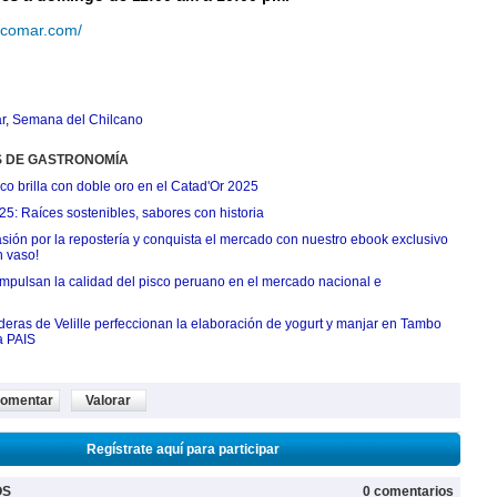
arcomar.com/
r
,
Semana del Chilcano
S DE GASTRONOMÍA
o brilla con doble oro en el Catad'Or 2025
: Raíces sostenibles, sabores con historia
asión por la repostería y conquista el mercado con nuestro ebook exclusivo
n vaso!
ulsan la calidad del pisco peruano en el mercado nacional e
eras de Velille perfeccionan la elaboración de yogurt y manjar en Tambo
a PAIS
omentar
Valorar
Regístrate aquí para participar
OS
0 comentarios