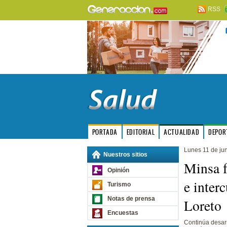
RSS
PORTADA
EDITORIAL
ACTUALIDAD
DEPOR
Lunes 11 de ju
Nuestros sitios
Minsa f
Opinión
e inter
Turismo
Notas de prensa
Loreto
Encuestas
Continúa desar