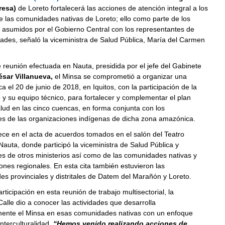
resa)
de Loreto fortalecerá las acciones de atención integral a los
 las comunidades nativas de Loreto; ello como parte de los
asumidos por el Gobierno Central con los representantes de
dades, señaló la viceministra de Salud Pública, María del Carmen
e reunión efectuada en Nauta, presidida por el jefe del Gabinete
ésar Villanueva,
el Minsa se comprometió a organizar una
ca el 20 de junio de 2018, en Iquitos, con la participación de la
 y su equipo técnico, para fortalecer y complementar el plan
alud en las cinco cuencas, en forma conjunta con los
es de las organizaciones indígenas de dicha zona amazónica.
ece en el acta de acuerdos tomados en el salón del Teatro
uta, donde participó la viceministra de Salud Pública y
s de otros ministerios así como de las comunidades nativas y
ciones regionales. En esta cita también estuvieron las
es provinciales y distritales de Datem del Marañón y Loreto.
rticipación en esta reunión de trabajo multisectorial, la
Calle dio a conocer las actividades que desarrolla
nte el Minsa en esas comunidades nativas con un enfoque
interculturalidad.
“Hemos venido realizando acciones de