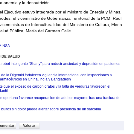
la anemia y la desnutrición.
el Ejecutivo estuvo integrada por el ministro de Energía y Minas,
odes; el viceministro de Gobernanza Territorial de la PCM, Raúl
viceministras de Interculturalidad del Ministerio de Cultura, Elena
alud Pública, María del Carmen Calle.
MINSA
S DE SALUD
 robot inteligente "Shany" para reducir ansiedad y depresión en pacientes
 de la Digemid fortalecen vigilancia internacional con inspecciones a
 farmacéuticos en China, India y Bangladesh
e que el exceso de carbohidratos y la falta de verduras favorecen el
antil
ón oportuna favorece recuperación de adultos mayores tras una fractura de
 bultos sin dolor puede alertar sobre presencia de un sarcoma
omentar
Valorar