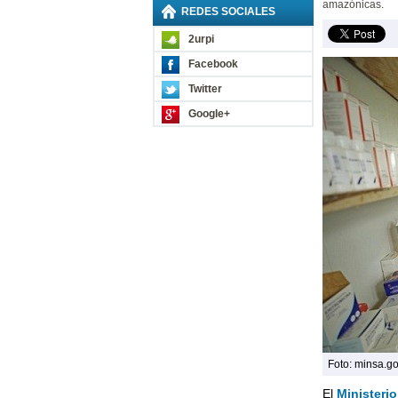
amazónicas.
REDES SOCIALES
2urpi
Facebook
Twitter
Google+
Foto: minsa.g
El
Ministerio