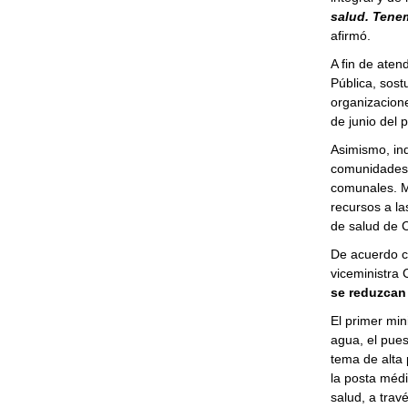
salud. Tenem
afirmó.
A fin de aten
Pública, sost
organizacione
de junio del 
Asimismo, ind
comunidades 
comunales. M
recursos a l
de salud de 
De acuerdo co
viceministra 
se reduzcan
El primer min
agua, el pues
tema de alta
la posta médi
salud, a trav