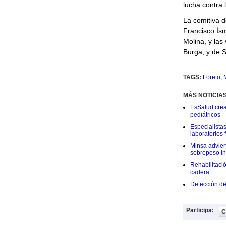
lucha contra 
La comitiva d
Francisco Ísm
Molina, y las 
Burga; y de S
TAGS:
Loreto
,
MÁS NOTICIA
EsSalud crea
pediátricos
Especialistas
laboratorios
Minsa adviert
sobrepeso inf
Rehabilitaci
cadera
Detección de
Participa:
C