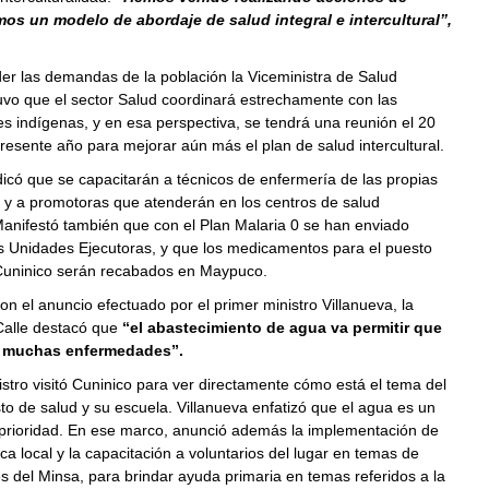
os un modelo de abordaje de salud integral e intercultural”,
der las demandas de la población la Viceministra de Salud
uvo que el sector Salud coordinará estrechamente con las
s indígenas, y en esa perspectiva, se tendrá una reunión el 20
presente año para mejorar aún más el plan de salud intercultural.
icó que se capacitarán a técnicos de enfermería de las propias
y a promotoras que atenderán en los centros de salud
anifestó también que con el Plan Malaria 0 se han enviado
as Unidades Ejecutoras, y que los medicamentos para el puesto
Cuninico serán recabados en Maypuco.
n el anuncio efectuado por el primer ministro Villanueva, la
Calle destacó que
“el abastecimiento de agua va permitir que
 muchas enfermedades”.
istro visitó Cuninico para ver directamente cómo está el tema del
to de salud y su escuela. Villanueva enfatizó que el agua es un
 prioridad. En ese marco, anunció además la implementación de
ca local y la capacitación a voluntarios del lugar en temas de
és del Minsa, para brindar ayuda primaria en temas referidos a la