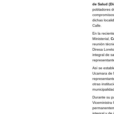
de Salud (Di
pobladores de
compromisos 
dichas locali
Calle.
En la recient
Ministerial,
C
reunión técni
Diresa Loreto
integral de s
representant
Así se establ
Ucamara de Na
representante
otras institu
municipalidad
Durante su pa
Viceministra 
permanenteme
integral y de 