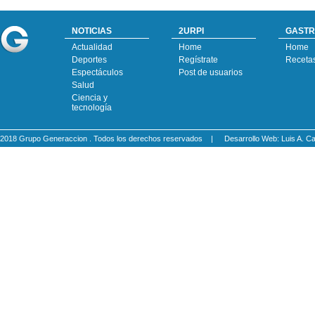
NOTICIAS
2URPI
GASTR
Actualidad
Home
Home
Deportes
Regístrate
Receta
Espectáculos
Post de usuarios
Salud
Ciencia y
tecnología
2018 Grupo Generaccion . Todos los derechos reservados |
Desarrollo Web: Luis A.