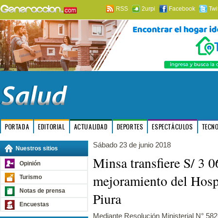
RSS
2urpi
Facebook
Twi
PORTADA
EDITORIAL
ACTUALIDAD
DEPORTES
ESPECTÁCULOS
TECN
Sábado 23 de junio 2018
Nuestros sitios
Minsa transfiere S/ 3 
Opinión
mejoramiento del Hosp
Turismo
Notas de prensa
Piura
Encuestas
Mediante Resolución Ministerial N° 58