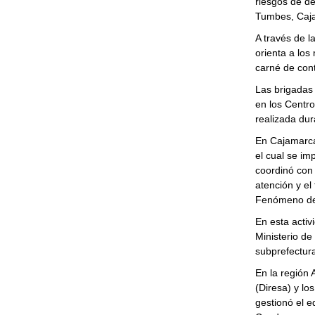
riesgos de de
Tumbes, Caj
A través de l
orienta a los
carné de cont
Las brigadas 
en los Centro
realizada dur
En Cajamarca,
el cual se i
coordinó con 
atención y el
Fenómeno de
En esta activ
Ministerio de 
subprefectura
En la región 
(Diresa) y lo
gestionó el e