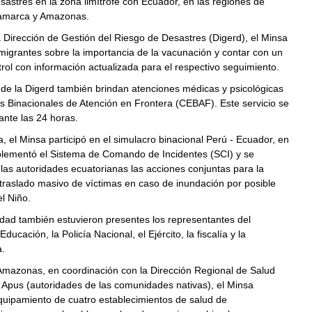
sastres en la zona limítrofe con Ecuador, en las regiones de
amarca y Amazonas.
a Dirección de Gestión del Riesgo de Desastres (Digerd), el Minsa
 migrantes sobre la importancia de la vacunación y contar con un
rol con información actualizada para el respectivo seguimiento.
de la Digerd también brindan atenciones médicas y psicológicas
s Binacionales de Atención en Frontera (CEBAF). Este servicio se
ante las 24 horas.
 el Minsa participó en el simulacro binacional Perú - Ecuador, en
mplementó el Sistema de Comando de Incidentes (SCI) y se
las autoridades ecuatorianas las acciones conjuntas para la
 traslado masivo de víctimas en caso de inundación por posible
l Niño.
idad también estuvieron presentes los representantes del
Educación, la Policía Nacional, el Ejército, la fiscalía y la
.
Amazonas, en coordinación con la Dirección Regional de Salud
s Apus (autoridades de las comunidades nativas), el Minsa
quipamiento de cuatro establecimientos de salud de