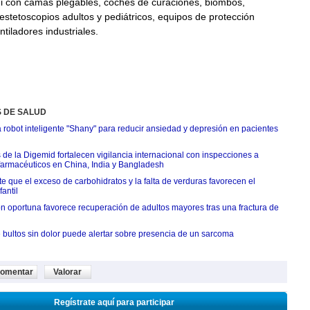
 con camas plegables, coches de curaciones, biombos,
estetoscopios adultos y pediátricos, equipos de protección
ntiladores industriales.
S DE SALUD
 robot inteligente "Shany" para reducir ansiedad y depresión en pacientes
 de la Digemid fortalecen vigilancia internacional con inspecciones a
 farmacéuticos en China, India y Bangladesh
e que el exceso de carbohidratos y la falta de verduras favorecen el
antil
ón oportuna favorece recuperación de adultos mayores tras una fractura de
 bultos sin dolor puede alertar sobre presencia de un sarcoma
omentar
Valorar
Regístrate aquí para participar