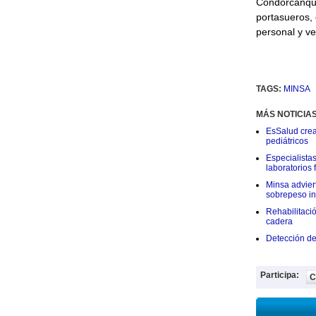
Condorcanqui
portasueros, 
personal y ve
TAGS:
MINSA
MÁS NOTICIA
EsSalud crea
pediátricos
Especialistas
laboratorios
Minsa adviert
sobrepeso inf
Rehabilitaci
cadera
Detección de
Participa:
C