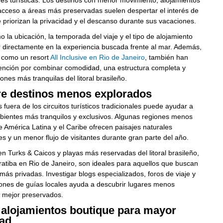
es turísticas. Los destinos con menor movimiento, alojamientos
acceso a áreas más preservadas suelen despertar el interés de
priorizan la privacidad y el descanso durante sus vacaciones.
 la ubicación, la temporada del viaje y el tipo de alojamiento
r directamente en la experiencia buscada frente al mar. Además,
, como un resort
All Inclusive en Rio de Janeiro
, también han
tención por combinar comodidad, una estructura completa y
ones más tranquilas del litoral brasileño.
e destinos menos explorados
 fuera de los circuitos turísticos tradicionales puede ayudar a
bientes más tranquilos y exclusivos. Algunas regiones menos
 América Latina y el Caribe ofrecen paisajes naturales
s y un menor flujo de visitantes durante gran parte del año.
 en Turks & Caicos y playas más reservadas del litoral brasileño,
tiba en Rio de Janeiro, son ideales para aquellos que buscan
más privadas. Investigar blogs especializados, foros de viaje y
nes de guías locales ayuda a descubrir lugares menos
y mejor preservados.
a alojamientos boutique para mayor
dad