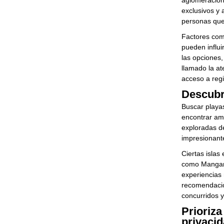
aglomeracion
exclusivos y 
personas que 
Factores como
pueden influi
las opciones
llamado la a
acceso a regi
Descubr
Buscar playas
encontrar am
exploradas de
impresionante
Ciertas islas
como Mangara
experiencias 
recomendacio
concurridos 
Prioriz
privaci