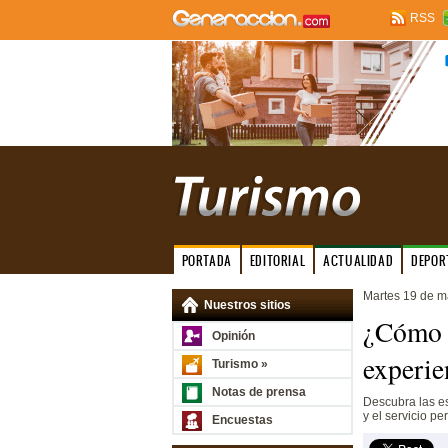
RSS
PORTADA
EDITORIAL
ACTUALIDAD
DEPOR
Martes 19 de 
Nuestros sitios
¿Cómo e
Opinión
experie
Turismo »
Notas de prensa
Descubra las es
y el servicio p
Encuestas