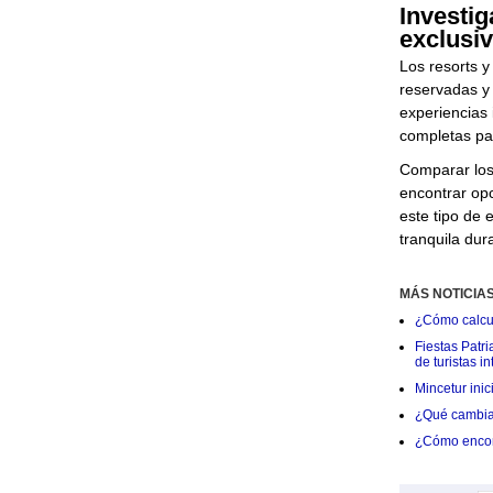
Investi
exclusiv
Los resorts y
reservadas y 
experiencias 
completas pa
Comparar los 
encontrar opc
este tipo de 
tranquila dur
MÁS NOTICIA
¿Cómo calcul
Fiestas Patr
de turistas i
Mincetur ini
¿Qué cambia 
¿Cómo encont