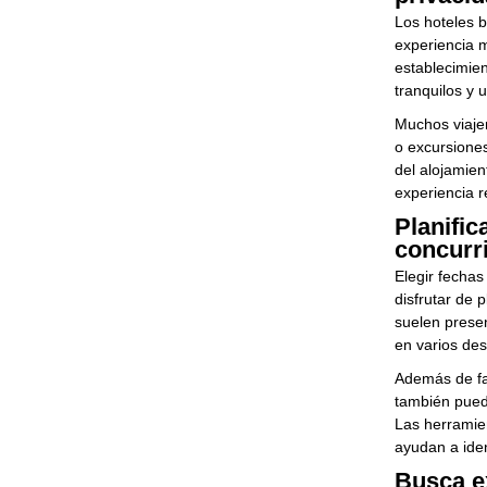
Los hoteles b
experiencia m
establecimie
tranquilos y u
Muchos viaje
o excursiones
del alojamie
experiencia r
Planific
concurr
Elegir fechas
disfrutar de 
suelen prese
en varios des
Además de fa
también puede
Las herramien
ayudan a iden
Busca e