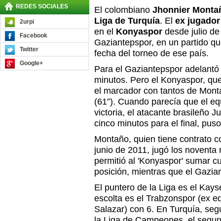
REDES SOCIALES
El colombiano
Jhonnier Monta
Liga de Turquía
. El
ex jugador
2urpi
en el
Konyaspor
desde julio de
Facebook
Gaziantepspor, en un partido qu
Twitter
fecha del torneo de ese país.
Google+
Para el Gaziantepspor adelantó
minutos. Pero el Konyaspor, que
el marcador con tantos de Mon
(61”). Cuando parecía que el equ
victoria, el atacante brasileño 
cinco minutos para el final, puso
Montaño, quien tiene contrato co
junio de 2011, jugó los noventa
permitió al 'Konyaspor' sumar cu
posición, mientras que el Gazia
El puntero de la Liga es el Kays
escolta es el Trabzonspor (ex e
Salazar) con 6. En Turquía, se
la Liga de Campeones, el segund