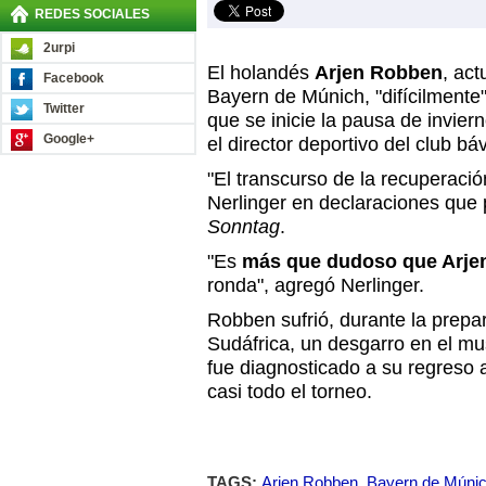
REDES SOCIALES
2urpi
El holandés
Arjen Robben
, act
Facebook
Bayern de Múnich, "difícilmente"
Twitter
que se inicie la pausa de invier
Google+
el director deportivo del club bá
"El transcurso de la recuperación
Nerlinger en declaraciones que 
Sonntag
.
"Es
más que dudoso que Arjen
ronda", agregó Nerlinger.
Robben sufrió, durante la prepa
Sudáfrica, un desgarro en el mu
fue diagnosticado a su regreso 
casi todo el torneo.
TAGS:
Arjen Robben
,
Bayern de Múni