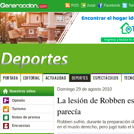
RSS
2urpi
Facebook
Twi
PORTADA
EDITORIAL
ACTUALIDAD
DEPORTES
ESPECTÁCULOS
TECN
Domingo 29 de agosto 2010
Nuestros sitios
La lesión de Robben es
Opinión
parecía
Turismo
Notas de prensa
Robben sufrió, durante la preparación d
Encuestas
en el muslo derecho, pero jugó todo el 