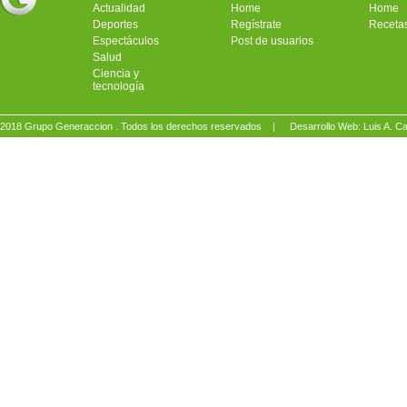
Actualidad
Home
Home
Deportes
Regístrate
Receta
Espectáculos
Post de usuarios
Salud
Ciencia y
tecnología
2018 Grupo Generaccion . Todos los derechos reservados |
Desarrollo Web: Luis A.