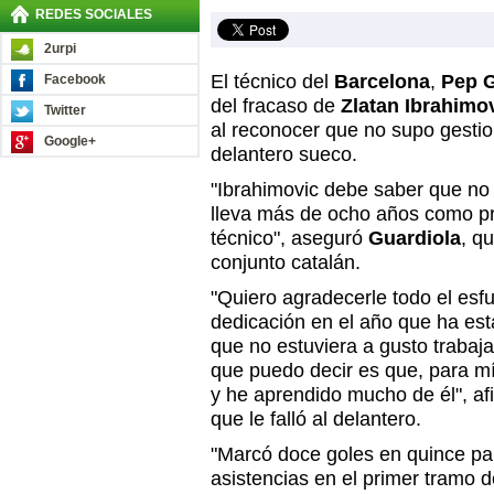
REDES SOCIALES
2urpi
El técnico del
Barcelona
,
Pep G
Facebook
del fracaso de
Zlatan Ibrahimo
Twitter
al reconocer que no supo gestio
Google+
delantero sueco.
"Ibrahimovic debe saber que no 
lleva más de ocho años como pr
técnico", aseguró
Guardiola
, q
conjunto catalán.
"Quiero agradecerle todo el esfue
dedicación en el año que ha es
que no estuviera a gusto trabaj
que puedo decir es que, para mí
y he aprendido mucho de él", af
que le falló al delantero.
"Marcó doce goles en quince pa
asistencias en el primer tramo d