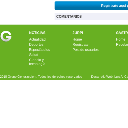
Regístrate aquí 
COMENTARIOS
NOTICIAS
2URPI
GASTR
Actualidad
Home
Home
Deportes
Regístrate
Receta
Espectáculos
Post de usuarios
Salud
Ciencia y
tecnología
2018 Grupo Generaccion . Todos los derechos reservados |
Desarrollo Web: Luis A.