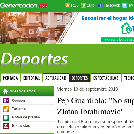
RSS
2urpi
Facebook
Twi
PORTADA
EDITORIAL
ACTUALIDAD
DEPORTES
ESPECTÁCULOS
TECN
Viernes 10 de septiembre 2010
Nuestros sitios
Pep Guardiola: "No su
Opinión
Zlatan Ibrahimovic"
Turismo
Notas de prensa
Técnico del Barcelona se responsabilizó
Encuestas
en el club azulgrana y aseguró que no s
atacante.