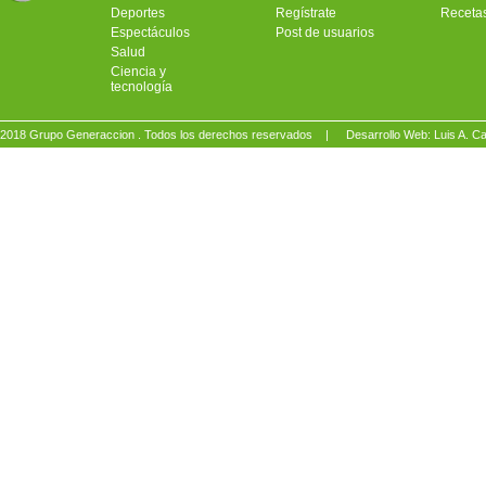
Deportes
Regístrate
Receta
Espectáculos
Post de usuarios
Salud
Ciencia y
tecnología
2018 Grupo Generaccion . Todos los derechos reservados |
Desarrollo Web: Luis A.