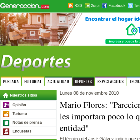
RSS
2urpi
Facebook
Twi
PORTADA
EDITORIAL
ACTUALIDAD
DEPORTES
ESPECTÁCULOS
TECN
Lunes 08 de noviembre 2010
Nuestros sitios
Mario Flores: "Parecier
Opinión
les importara poco lo 
Turismo
Notas de prensa
entidad"
Encuestas
El técnico del José Gálvez indicó que 