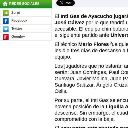
REDES SOCIALES
2urpi
El
Inti Gas de Ayacucho jugará
Facebook
José Gálvez
por lo que tendrá 
accesible. El equipo chimbotano
Twitter
el siguiente partido ante
Univers
Google+
El técnico
Mario Flores
fue quie
les dio tres días de descanso a l
equipo.
Los jugadores que no estarán a
serán: Juan Cominges, Paul Co
Guevara, Javier Molina, Juan Pa
Santiago Salazar, Ángelo Cruza
Celis.
Por su parte, el Inti Gas se enc
novena posición de la
Liguilla 
descenso. Sin embargo, el cuad
comprometido con la baja.