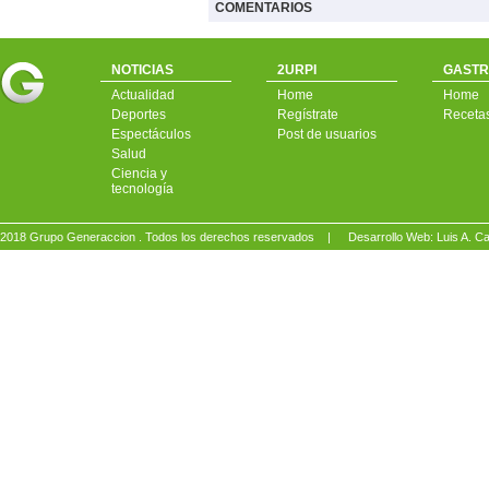
COMENTARIOS
NOTICIAS
2URPI
GASTR
Actualidad
Home
Home
Deportes
Regístrate
Receta
Espectáculos
Post de usuarios
Salud
Ciencia y
tecnología
2018 Grupo Generaccion . Todos los derechos reservados |
Desarrollo Web: Luis A.