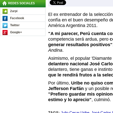
REDES SOCIALES
2urpi
El ex entrenador de la selecció
Facebook
confía en el buen desempeño de 
América Argentina 2011.
Twitter
Google+
"A mi parecer, Perú cuenta c
competencia será ardua, pero
c
generar resultados positivos"
Andina
.
Asimismo, el popular 'Diamante
delantero nacional José Carl
delantero, tiene ganas e instinto
que le rendirá frutos a la sele
Por último,
Uribe no quiso com
Jefferson Farfán
y un posible r
"Prefiero guardar mis opinion
estimo y lo aprecio"
, culminó.
TAGS:
Julio Cesar Uribe
,
José Carlos