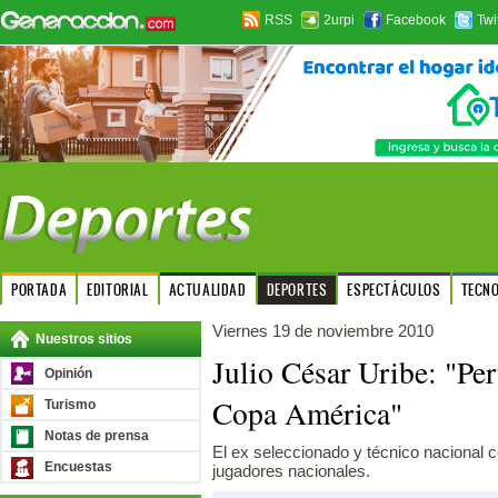
RSS
2urpi
Facebook
Twi
PORTADA
EDITORIAL
ACTUALIDAD
DEPORTES
ESPECTÁCULOS
TECN
Viernes 19 de noviembre 2010
Nuestros sitios
Julio César Uribe: "Pe
Opinión
Copa América"
Turismo
Notas de prensa
El ex seleccionado y técnico nacional 
Encuestas
jugadores nacionales.