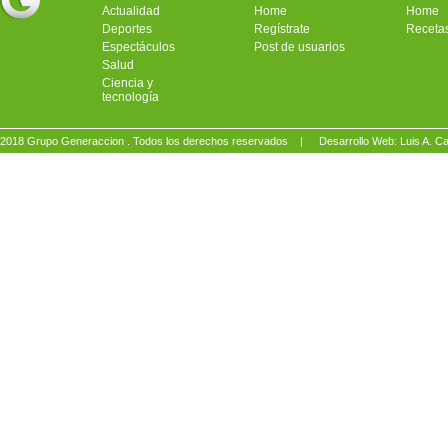
Actualidad
Home
Home
Deportes
Regístrate
Receta
Espectáculos
Post de usuarios
Salud
Ciencia y
tecnología
2018 Grupo Generaccion . Todos los derechos reservados |
Desarrollo Web: Luis A.