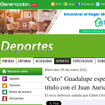
RSS
2urpi
Facebook
Twi
PORTADA
EDITORIAL
ACTUALIDAD
DEPORTES
ESPECTÁCULOS
TECN
Miércoles 05 de enero 2011
Nuestros sitios
"Cuto" Guadalupe espe
Opinión
título con el Juan Auri
Turismo
Notas de prensa
El recio defensor saluda que Edwin Ovi
Encuestas