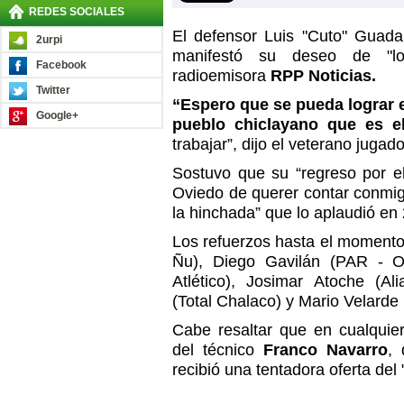
REDES SOCIALES
El defensor Luis "Cuto" Guada
2urpi
manifestó su deseo de "log
Facebook
radioemisora
RPP Noticias.
Twitter
“Espero que se pueda lograr e
Google+
pueblo chiclayano que es el
trabajar”, dijo el veterano jugado
Sostuvo que su “regreso por e
Oviedo de querer contar conmig
la hinchada” que lo aplaudió en
Los refuerzos hasta el momento
Ñu), Diego Gavilán (PAR - Ol
Atlético), Josimar Atoche (Ali
(Total Chalaco) y Mario Velarde 
Cabe resaltar que en cualquie
del técnico
Franco Navarro
, 
recibió una tentadora oferta del 