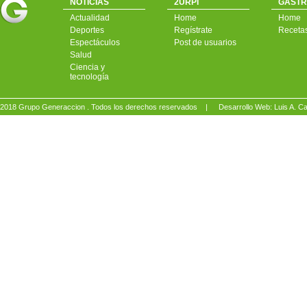
NOTICIAS
2URPI
GASTR
Actualidad
Home
Home
Deportes
Regístrate
Receta
Espectáculos
Post de usuarios
Salud
Ciencia y
tecnología
2018 Grupo Generaccion . Todos los derechos reservados |
Desarrollo Web: Luis A.