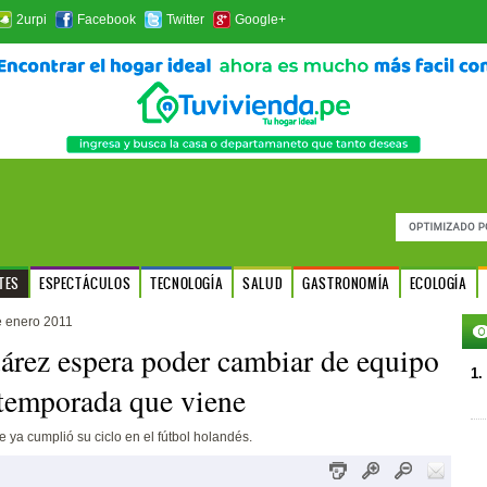
2urpi
Facebook
Twitter
Google+
TES
ESPECTÁCULOS
TECNOLOGÍA
SALUD
GASTRONOMÍA
ECOLOGÍA
e enero 2011
árez espera poder cambiar de equipo
1.
 temporada que viene
ue ya cumplió su ciclo en el fútbol holandés.