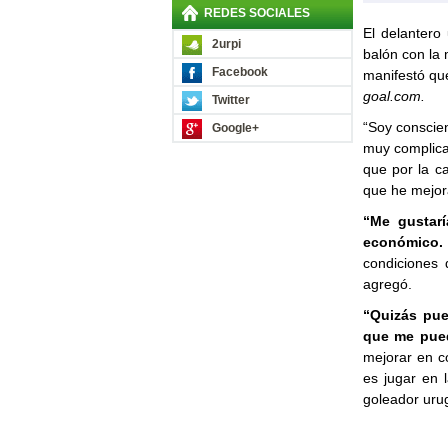
REDES SOCIALES
El delantero
2urpi
balón con la 
Facebook
manifestó qu
goal.com.
Twitter
“Soy conscien
Google+
muy complica
que por la c
que he mejora
“Me gustarí
económico.
condiciones
agregó.
“Quizás pue
que me pue
mejorar en c
es jugar en 
goleador urug