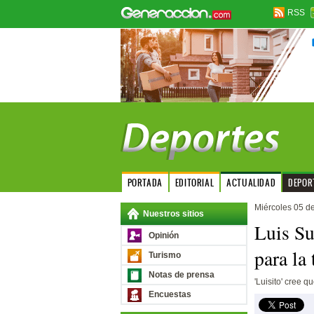
RSS
PORTADA
EDITORIAL
ACTUALIDAD
DEPOR
Miércoles 05 d
Nuestros sitios
Luis Su
Opinión
para la
Turismo
Notas de prensa
'Luisito' cree q
Encuestas