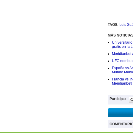
TAGS:
Luis Su
MÁS NOTICIA
Universitario
gratis en la L
Meridianbet a
UFC nombra a
España vs Arg
Mundo Mania
Francia vs I
Meridianbet!
Participa:
C
COMENTARI