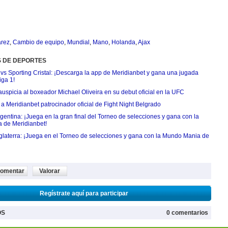
árez
,
Cambio de equipo
,
Mundial
,
Mano
,
Holanda
,
Ajax
S DE DEPORTES
 vs Sporting Cristal: ¡Descarga la app de Meridianbet y gana una jugada
iga 1!
uspicia al boxeador Michael Oliveira en su debut oficial en la UFC
 Meridianbet patrocinador oficial de Fight Night Belgrado
entina: ¡Juega en la gran final del Torneo de selecciones y gana con la
 de Meridianbet!
nglaterra: ¡Juega en el Torneo de selecciones y gana con la Mundo Mania de
omentar
Valorar
Regístrate aquí para participar
OS
0 comentarios