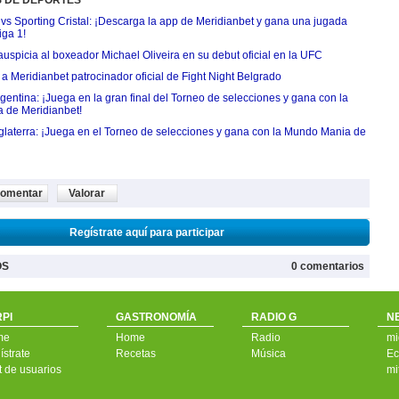
S DE DEPORTES
 vs Sporting Cristal: ¡Descarga la app de Meridianbet y gana una jugada
iga 1!
uspicia al boxeador Michael Oliveira en su debut oficial en la UFC
 Meridianbet patrocinador oficial de Fight Night Belgrado
entina: ¡Juega en la gran final del Torneo de selecciones y gana con la
 de Meridianbet!
nglaterra: ¡Juega en el Torneo de selecciones y gana con la Mundo Mania de
omentar
Valorar
Regístrate aquí para participar
OS
0 comentarios
PI
GASTRONOMÍA
RADIO G
N
me
Home
Radio
mi
strate
Recetas
Música
Ec
t de usuarios
mi