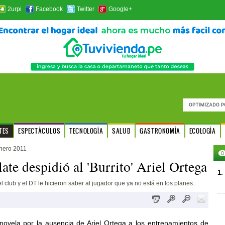
2urpi
Facebook
Twitter
Google+
TES
ESPECTÁCULOS
TECNOLOGÍA
SALUD
GASTRONOMÍA
ECOLOGÍA
nero 2011
late despidió al 'Burrito' Ariel Ortega
1.
l club y el DT le hicieron saber al jugador que ya no está en los planes.
novela por la ausencia de Ariel Ortega a los entrenamientos de