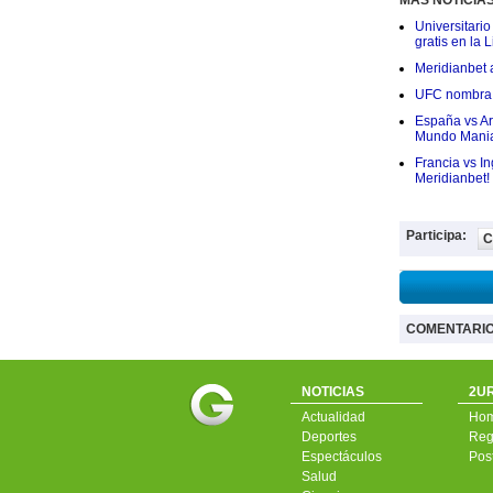
MÁS NOTICIA
Universitario
gratis en la L
Meridianbet a
UFC nombra a
España vs Arg
Mundo Mania
Francia vs I
Meridianbet!
Participa:
C
COMENTARI
NOTICIAS
2UR
Actualidad
Ho
Deportes
Regí
Espectáculos
Pos
Salud