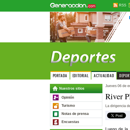
RSS
PORTADA
EDITORIAL
ACTUALIDAD
DEPOR
Jueves 06 de e
Nuestros sitios
River P
Opinión
Turismo
La dirigencia de
Notas de prensa
Encuestas
Luego de la 