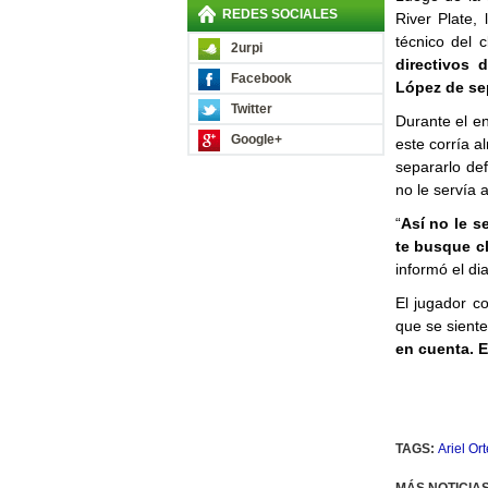
REDES SOCIALES
River Plate, 
técnico del 
2urpi
directivos 
Facebook
López de sep
Twitter
Durante el en
Google+
este corría a
separarlo de
no le servía a
“
Así no le s
te busque c
informó el dia
El jugador co
que se siente
en cuenta. 
TAGS:
Ariel Or