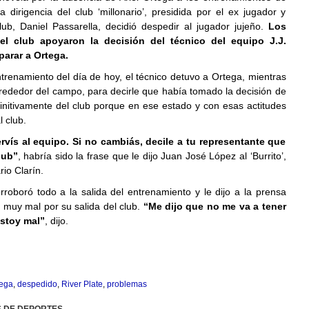
la dirigencia del club ‘millonario’, presidida por el ex jugador y
club, Daniel Passarella, decidió despedir al jugador jujeño.
Los
del club apoyaron la decisión del técnico del equipo J.J.
arar a Ortega.
trenamiento del día de hoy, el técnico detuvo a Ortega, mientras
lrededor del campo, para decirle que había tomado la decisión de
finitivamente del club porque en ese estado y con esas actitudes
l club.
ervís al equipo. Si no cambiás, decile a tu representante que
lub”
, habría sido la frase que le dijo Juan José López al ‘Burrito’,
rio Clarín.
rroboró todo a la salida del entrenamiento y le dijo a la prensa
 muy mal por su salida del club.
“Me dijo que no me va a tener
Estoy mal”
, dijo.
tega
,
despedido
,
River Plate
,
problemas