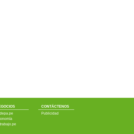
EGOCIOS
CONTÁCTENOS
depa.pe
Publicidad
onomía
trabajo.pe