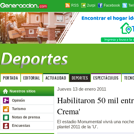
RSS
2urpi
Facebook
Twi
PORTADA
EDITORIAL
ACTUALIDAD
DEPORTES
ESPECTÁCULOS
TECN
Jueves 13 de enero 2011
Nuestros sitios
Habilitaron 50 mil entr
Opinión
Crema'
Turismo
Notas de prensa
El estadio Monumental vivrá una noche
Encuestas
plantel 2011 de la 'U'.