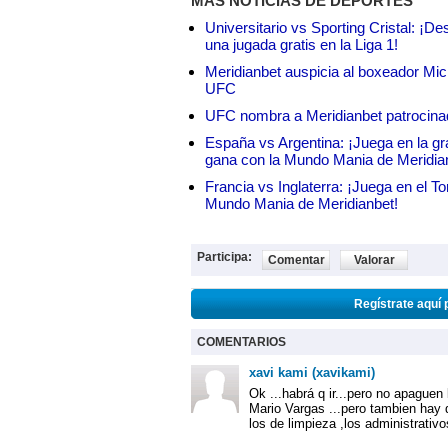
MÁS NOTICIAS DE DEPORTES
Universitario vs Sporting Cristal: ¡D
una jugada gratis en la Liga 1!
Meridianbet auspicia al boxeador Micha
UFC
UFC nombra a Meridianbet patrocinado
España vs Argentina: ¡Juega en la gra
gana con la Mundo Mania de Meridia
Francia vs Inglaterra: ¡Juega en el T
Mundo Mania de Meridianbet!
Participa:
Comentar
Valorar
Regístrate aquí 
COMENTARIOS
xavi kami (xavikami)
Ok ...habrá q ir...pero no apaguen l
Mario Vargas ...pero tambien hay q 
los de limpieza ,los administrati