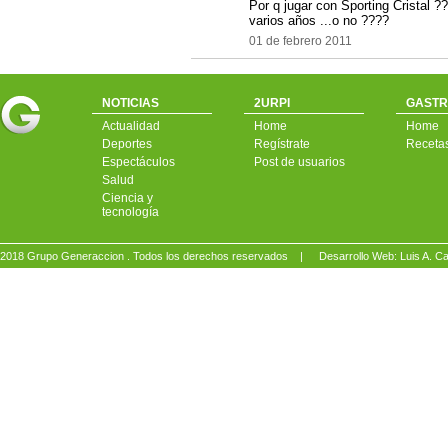
Por q jugar con Sporting Cristal ??
varios años ...o no ????
01 de febrero 2011
NOTICIAS
2URPI
GASTR
Actualidad
Home
Home
Deportes
Regístrate
Receta
Espectáculos
Post de usuarios
Salud
Ciencia y
tecnología
2018 Grupo Generaccion . Todos los derechos reservados |
Desarrollo Web: Luis A.