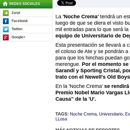
REDES SOCIALES
2urpi
La
'Noche Crema'
tendrá un es
Facebook
luego de que se diera el visto b
mil entradas para lo que será la
Twitter
equipo de Universitario de De
Google+
Esta presentación se llevará a 
el coloso de Ate y se pondrán a 
para que los hinchas puedan go
merengue.
Por el momento se 
Sarandí y Sporting Cristal, por
trato con el Newell's Old Boys
En la 'Noche Crema'
se rendirá
Premio Nobel Mario Vargas L
Causa" de la 'U'.
TAGS:
Noche Crema
,
Universitario
,
Es
LLosa