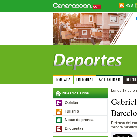
RSS
PORTADA
EDITORIAL
ACTUALIDAD
DEPOR
Lunes 17 de en
Nuestros sitios
Gabriel
Opinión
Barcelo
Turismo
Notas de prensa
Defensa del cua
"tendrá minutos
Encuestas