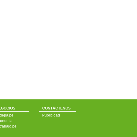
EGOCIOS
CONTÁCTENOS
depa.pe
Publicidad
onomía
trabajo.pe