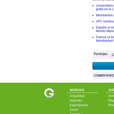
Universitario
gratis en la L
Meridianbet a
UFC nombra a
España vs Arg
Mundo Mania
Francia vs I
Meridianbet!
Participa:
C
COMENTARI
NOTICIAS
2UR
Actualidad
Ho
Deportes
Regí
Espectáculos
Pos
Salud