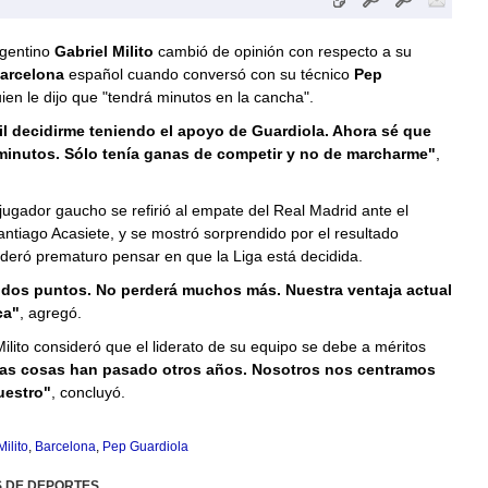
rgentino
Gabriel Milito
cambió de opinión con respecto a su
arcelona
español cuando conversó con su técnico
Pep
ien le dijo que "tendrá minutos en la cancha".
il decidirme teniendo el apoyo de Guardiola. Ahora sé que
 minutos. Sólo tenía ganas de competir y no de marcharme"
,
jugador gaucho se refirió al empate del Real Madrid ante el
ntiago Acasiete, y se mostró sorprendido por el resultado
deró prematuro pensar en que la Liga está decidida.
 dos puntos. No perderá muchos más. Nuestra ventaja actual
ca"
, agregó.
ilito consideró que el liderato de su equipo se debe a méritos
as cosas han pasado otros años. Nosotros nos centramos
uestro"
, concluyó.
ilito
,
Barcelona
,
Pep Guardiola
S DE DEPORTES