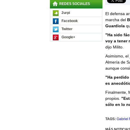
REDES SOCIALES
2urpi
El defensa a
marcha del
B
Facebook
Guardiola
qu
Twitter
"Ha sido fác
Google+
voy a tener
dijo Milito.
Asimismo, el 
Almería de Sa
aunque consi
"Ha perdido
es anecdóti
Finalmente, M
propios.
"Est
sólo en lo n
TAGS:
Gabriel M
MÁS NOTICIA