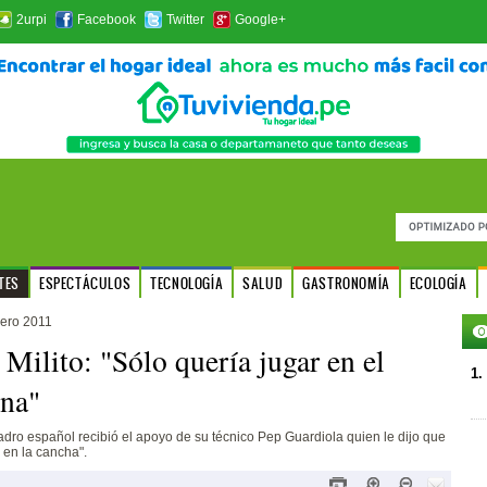
2urpi
Facebook
Twitter
Google+
TES
ESPECTÁCULOS
TECNOLOGÍA
SALUD
GASTRONOMÍA
ECOLOGÍA
ero 2011
 Milito: "Sólo quería jugar en el
1.
na"
dro español recibió el apoyo de su técnico Pep Guardiola quien le dijo que
 en la cancha".