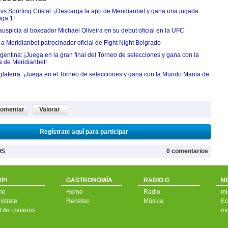
 vs Sporting Cristal: ¡Descarga la app de Meridianbet y gana una jugada
iga 1!
uspicia al boxeador Michael Oliveira en su debut oficial en la UFC
 Meridianbet patrocinador oficial de Fight Night Belgrado
entina: ¡Juega en la gran final del Torneo de selecciones y gana con la
 de Meridianbet!
nglaterra: ¡Juega en el Torneo de selecciones y gana con la Mundo Mania de
omentar
Valorar
Regístrate aquí para participar
OS
0 comentarios
PI
GASTRONOMÍA
RADIO G
N
me
Home
Radio
mi
strate
Recetas
Música
Ec
t de usuarios
mi