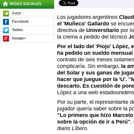
REDES SOCIALES
2urpi
Los jugadores argentinos
Claud
Facebook
el 'Muñeco' Gallardo
se encuen
directiva de
Universitario
por lo
Twitter
la crema a pedido del técnico
Jo
Google+
Por el lado del 'Piojo' López, 
ha pedido un sueldo mensual 
contrato de seis meses solament
complicaría. Sin embargo,
la a
del Solar y sus ganas de jug
hacer que juegue por la 'U'. "M
descarto. Es cuestión de pon
López a una web estadounidens
Por su parte, el representante d
jugador quería saber sobre la po
"Lo primero que hizo Marcelo 
sobre la opción de ir a Perú"
,
diario
Líbero
.