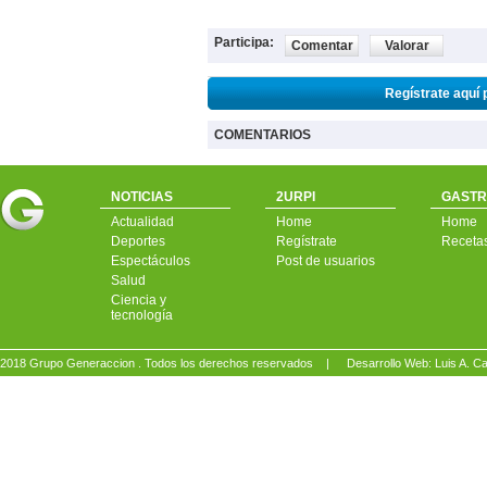
Participa:
Comentar
Valorar
Regístrate aquí 
COMENTARIOS
NOTICIAS
2URPI
GASTR
Actualidad
Home
Home
Deportes
Regístrate
Receta
Espectáculos
Post de usuarios
Salud
Ciencia y
tecnología
2018 Grupo Generaccion . Todos los derechos reservados |
Desarrollo Web: Luis A.