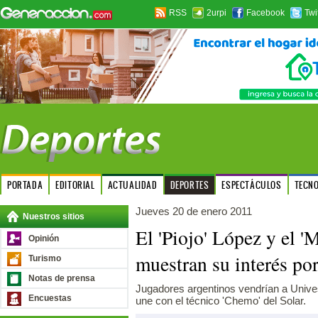
RSS
2urpi
Facebook
Twi
PORTADA
EDITORIAL
ACTUALIDAD
DEPORTES
ESPECTÁCULOS
TECN
Jueves 20 de enero 2011
Nuestros sitios
El 'Piojo' López y el 
Opinión
muestran su interés por
Turismo
Notas de prensa
Jugadores argentinos vendrían a Unives
Encuestas
une con el técnico 'Chemo' del Solar.