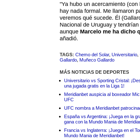
"Ya hubo un acercamiento (con l
hay nada formal. Me llamaron p
veremos qué sucede. Él (Gallard
Nacional de Uruguay y tendrían 
aunque
Marcelo me ha dicho q
añadió.
TAGS:
Chemo del Solar
,
Universitario
,
Gallardo
,
Muñeco Gallardo
MÁS NOTICIAS DE DEPORTES
Universitario vs Sporting Cristal: ¡D
una jugada gratis en la Liga 1!
Meridianbet auspicia al boxeador Micha
UFC
UFC nombra a Meridianbet patrocinado
España vs Argentina: ¡Juega en la gra
gana con la Mundo Mania de Meridia
Francia vs Inglaterra: ¡Juega en el T
Mundo Mania de Meridianbet!