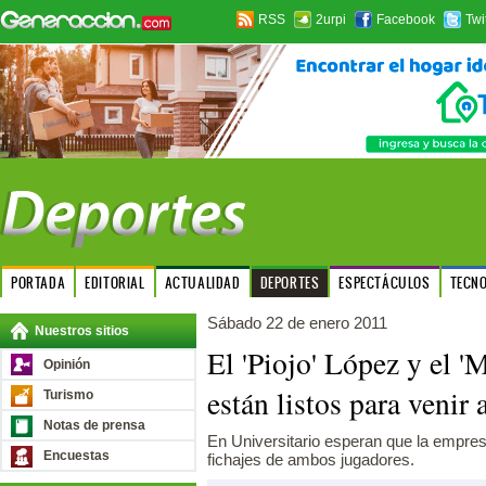
RSS
2urpi
Facebook
Twi
PORTADA
EDITORIAL
ACTUALIDAD
DEPORTES
ESPECTÁCULOS
TECN
Sábado 22 de enero 2011
Nuestros sitios
El 'Piojo' López y el 
Opinión
están listos para venir a
Turismo
Notas de prensa
En Universitario esperan que la empre
Encuestas
fichajes de ambos jugadores.