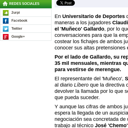
REDES SOCIALES
2urpi
En
Universitario de Deportes
q
Facebook
maneras a los jugadores
Claudi
el 'Muñeco' Gallardo
, por lo q
Twitter
conversaciones para que la em
Google+
costear los fichajes de ambos j
conocer sus altas pretensiones
Por el lado de Gallardo, su r
35 mil mensuales, mientras q
para vestirse de merengue.
El representante del 'Muñeco',
S
al diario
Líbero
que la directiva 
devolver la llamada por lo que 
que pueda suceder.
Y aunque las cifras de ambos ju
espera la llegada de un auspici
negociación sea concretada de un
trabajo al técnico
José 'Chemo' 