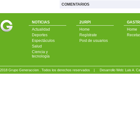
COMENTARIOS
NOTICIAS
2URPI
GASTR
Actualidad
Home
Home
Deportes
Regístrate
Receta
Espectáculos
Post de usuarios
Salud
Ciencia y
tecnología
2018 Grupo Generaccion . Todos los derechos reservados |
Desarrollo Web: Luis A.