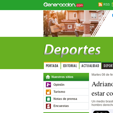
RSS
PORTADA
EDITORIAL
ACTUALIDAD
DEPOR
Martes 08 de f
Nuestros sitios
Adriano
Opinión
estar c
Turismo
Notas de prensa
Un medio brasil
hombro derecho
Encuestas