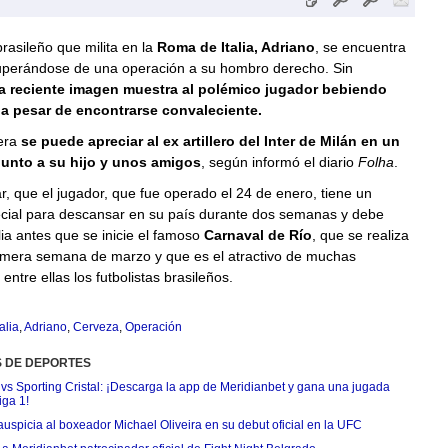
brasileño que milita en la
Roma de Italia, Adriano
, se encuentra
cuperándose de una operación a su hombro derecho. Sin
a reciente imagen muestra al polémico jugador bebiendo
a pesar de encontrarse convaleciente.
era
se puede apreciar al ex artillero del Inter de Milán en un
junto a su hijo y unos amigos
, según informó el diario
Folha
.
, que el jugador, que fue operado el 24 de enero, tiene un
cial para descansar en su país durante dos semanas y debe
alia antes que se inicie el famoso
Carnaval de Río
, que se realiza
rimera semana de marzo y que es el atractivo de muchas
entre ellas los futbolistas brasileños.
talia
,
Adriano
,
Cerveza
,
Operación
S DE DEPORTES
 vs Sporting Cristal: ¡Descarga la app de Meridianbet y gana una jugada
iga 1!
uspicia al boxeador Michael Oliveira en su debut oficial en la UFC