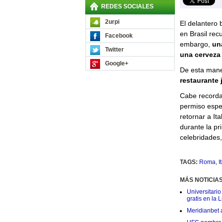
REDES SOCIALES
2urpi
El delantero 
en Brasil re
Facebook
embargo,
un
Twitter
una cerveza 
Google+
De esta man
restaurante 
Cabe recordar
permiso espe
retornar a It
durante la p
celebridades, 
TAGS:
Roma
,
I
MÁS NOTICIA
Universitario
gratis en la L
Meridianbet a