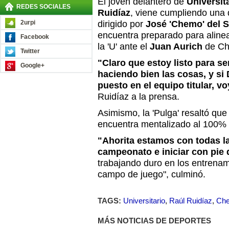
El joven delantero de
Universit
REDES SOCIALES
Ruidíaz
, viene cumpliendo una 
2urpi
dirigido por
José 'Chemo' del S
encuentra preparado para alinea
Facebook
la 'U' ante el
Juan Aurich
de Ch
Twitter
"Claro que estoy listo para ser
Google+
haciendo bien las cosas, y si
puesto en el equipo titular, 
Ruidíaz a la prensa.
Asimismo, la 'Pulga' resaltó que
encuentra mentalizado al 100% 
"Ahorita estamos con todas l
campeonato e iniciar con pie
trabajando duro en los entrenam
campo de juego", culminó.
TAGS:
Universitario
,
Raúl Ruidíaz
,
Che
MÁS NOTICIAS DE DEPORTES