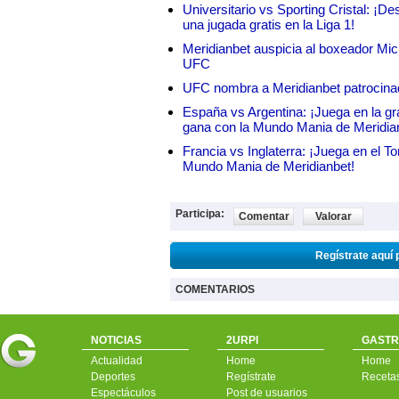
Universitario vs Sporting Cristal: ¡D
una jugada gratis en la Liga 1!
Meridianbet auspicia al boxeador Micha
UFC
UFC nombra a Meridianbet patrocinado
España vs Argentina: ¡Juega en la gra
gana con la Mundo Mania de Meridia
Francia vs Inglaterra: ¡Juega en el T
Mundo Mania de Meridianbet!
Participa:
Comentar
Valorar
Regístrate aquí 
COMENTARIOS
NOTICIAS
2URPI
GASTR
Actualidad
Home
Home
Deportes
Regístrate
Receta
Espectáculos
Post de usuarios