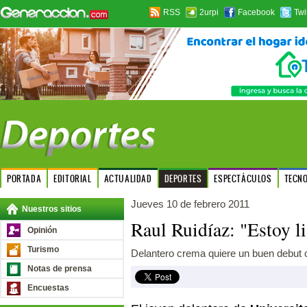
RSS
2urpi
Facebook
Twi
PORTADA
EDITORIAL
ACTUALIDAD
DEPORTES
ESPECTÁCULOS
TECN
Jueves 10 de febrero 2011
Nuestros sitios
Raul Ruidíaz: "Estoy lis
Opinión
Turismo
Delantero crema quiere un buen debut c
Notas de prensa
Encuestas