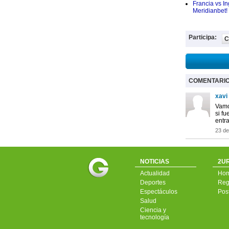
Francia vs I
Meridianbet!
Participa:
C
COMENTARI
xavi
Vamos
si fu
entra
23 de
NOTICIAS
2UR
Actualidad
Ho
Deportes
Regí
Espectáculos
Pos
Salud
Ciencia y
tecnología