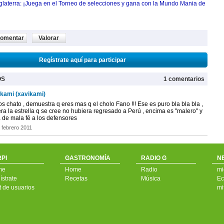
nglaterra: ¡Juega en el Torneo de selecciones y gana con la Mundo Mania de
omentar
Valorar
Regístrate aquí para participar
OS
1 comentarios
 kami (xavikami)
 chato , demuestra q eres mas q el cholo Fano !!! Ese es puro bla bla bla ,
era la estrella q se cree no hubiera regresado a Perú , encima es "malero" y
 de mala fé a los defensores
 febrero 2011
PI
GASTRONOMÍA
RADIO G
N
me
Home
Radio
mi
strate
Recetas
Música
Ec
t de usuarios
mi