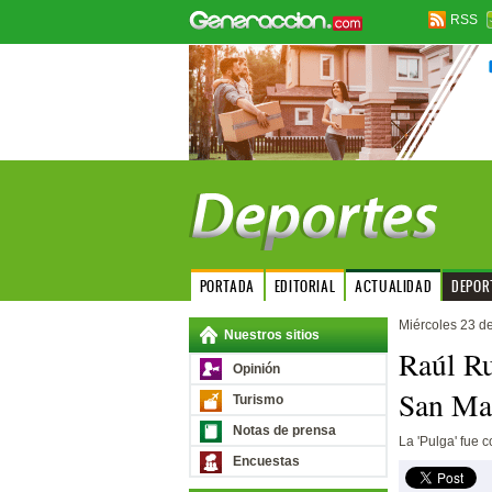
RSS
PORTADA
EDITORIAL
ACTUALIDAD
DEPOR
Miércoles 23 de
Nuestros sitios
Raúl Ru
Opinión
San Ma
Turismo
Notas de prensa
La 'Pulga' fue
Encuestas