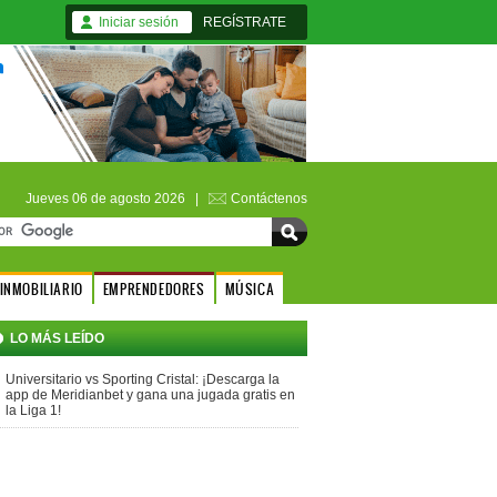
Iniciar sesión
REGÍSTRATE
Jueves 06 de agosto 2026 |
Contáctenos
INMOBILIARIO
EMPRENDEDORES
MÚSICA
LO MÁS LEÍDO
Universitario vs Sporting Cristal: ¡Descarga la
app de Meridianbet y gana una jugada gratis en
la Liga 1!