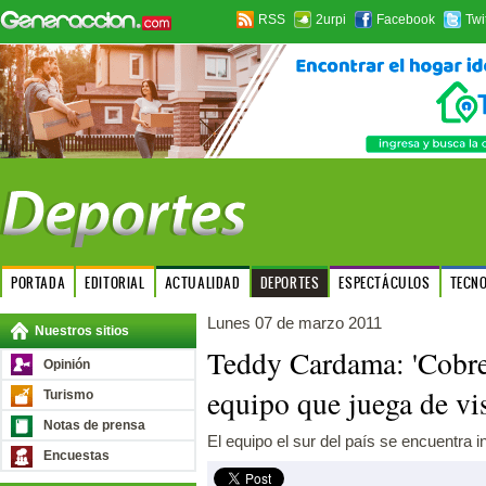
RSS
2urpi
Facebook
Twi
PORTADA
EDITORIAL
ACTUALIDAD
DEPORTES
ESPECTÁCULOS
TECN
Lunes 07 de marzo 2011
Nuestros sitios
Teddy Cardama: 'Cobre
Opinión
equipo que juega de vis
Turismo
Notas de prensa
El equipo el sur del país se encuentra i
Encuestas