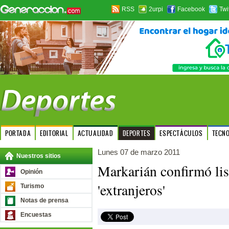
RSS
2urpi
Facebook
Twi
PORTADA
EDITORIAL
ACTUALIDAD
DEPORTES
ESPECTÁCULOS
TECN
Lunes 07 de marzo 2011
Nuestros sitios
Markarián confirmó li
Opinión
'extranjeros'
Turismo
Notas de prensa
Encuestas