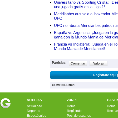
Universitario vs Sporting Cristal: ¡D
una jugada gratis en la Liga 1!
Meridianbet auspicia al boxeador Micha
UFC
UFC nombra a Meridianbet patrocinado
España vs Argentina: ¡Juega en la gra
gana con la Mundo Mania de Meridia
Francia vs Inglaterra: ¡Juega en el T
Mundo Mania de Meridianbet!
Participa:
Comentar
Valorar
Regístrate aquí 
COMENTARIOS
NOTICIAS
2URPI
GASTR
Actualidad
Home
Home
Deportes
Regístrate
Receta
Espectáculos
Post de usuarios