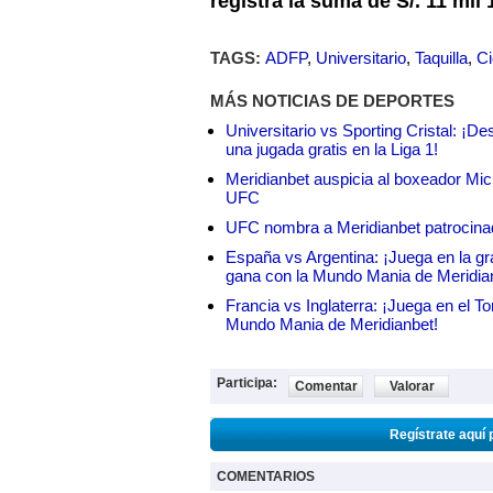
registra la suma de S/. 11 mil 
TAGS:
ADFP
,
Universitario
,
Taquilla
,
Ci
MÁS NOTICIAS DE DEPORTES
Universitario vs Sporting Cristal: ¡D
una jugada gratis en la Liga 1!
Meridianbet auspicia al boxeador Micha
UFC
UFC nombra a Meridianbet patrocinado
España vs Argentina: ¡Juega en la gra
gana con la Mundo Mania de Meridia
Francia vs Inglaterra: ¡Juega en el T
Mundo Mania de Meridianbet!
Participa:
Comentar
Valorar
Regístrate aquí 
COMENTARIOS