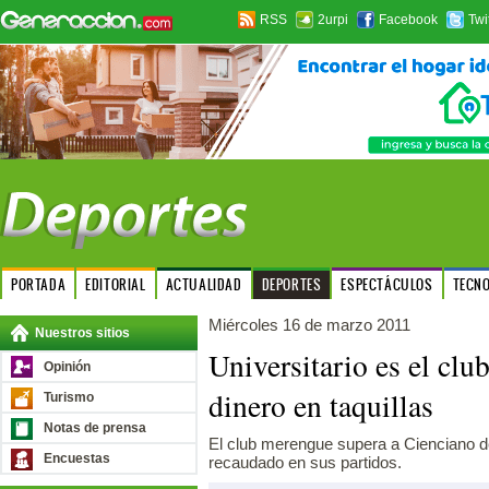
RSS
2urpi
Facebook
Twi
PORTADA
EDITORIAL
ACTUALIDAD
DEPORTES
ESPECTÁCULOS
TECN
Miércoles 16 de marzo 2011
Nuestros sitios
Universitario es el cl
Opinión
dinero en taquillas
Turismo
Notas de prensa
El club merengue supera a Cienciano d
Encuestas
recaudado en sus partidos.