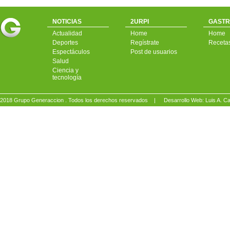
NOTICIAS
2URPI
GASTR
Actualidad
Home
Home
Deportes
Regístrate
Receta
Espectáculos
Post de usuarios
Salud
Ciencia y
tecnología
2018 Grupo Generaccion . Todos los derechos reservados |
Desarrollo Web: Luis A.