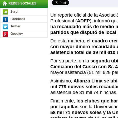
REDES SOCIALES
2urpi
Un reporte oficial de la Asociac
Facebook
Profesional (
ADFP
), informó q
ha recaudado más de medio mi
Twitter
partidos que disputó de local
Google+
De esta manera,
el cuadro crem
con mayor dinero recaudado c
asistencia total de 39 mil 610 
Por su parte, en la
segunda ubi
Cienciano del Cusco con S/. 4
mayor asistencia (51 mil 629 pe
Asimismo,
Alianza Lima se ubi
mil 779 nuevos soles recaud
asistencia de 31 mil 74 hinchas.
Finalmente,
los clubes que ha
por taquillas
son la Universida
58 mil 71 nuevos soles y la U