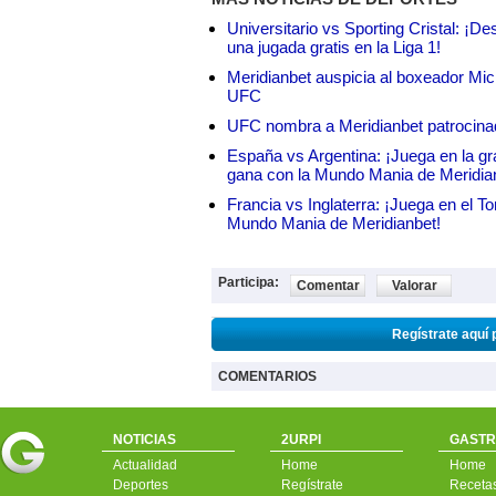
Universitario vs Sporting Cristal: ¡D
una jugada gratis en la Liga 1!
Meridianbet auspicia al boxeador Micha
UFC
UFC nombra a Meridianbet patrocinado
España vs Argentina: ¡Juega en la gra
gana con la Mundo Mania de Meridia
Francia vs Inglaterra: ¡Juega en el T
Mundo Mania de Meridianbet!
Participa:
Comentar
Valorar
Regístrate aquí 
COMENTARIOS
NOTICIAS
2URPI
GASTR
Actualidad
Home
Home
Deportes
Regístrate
Receta