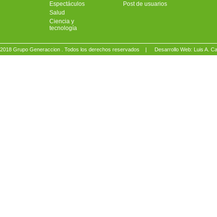
Espectáculos
Post de usuarios
Salud
Ciencia y
tecnología
2018 Grupo Generaccion . Todos los derechos reservados |
Desarrollo Web: Luis A.