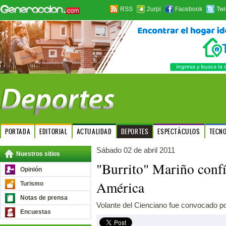
RSS
2urpi
Facebook
Twi
PORTADA
EDITORIAL
ACTUALIDAD
DEPORTES
ESPECTÁCULOS
TECN
Sábado 02 de abril 2011
Nuestros sitios
"Burrito" Mariño confí
Opinión
América
Turismo
Notas de prensa
Volante del Cienciano fue convocado p
Encuestas