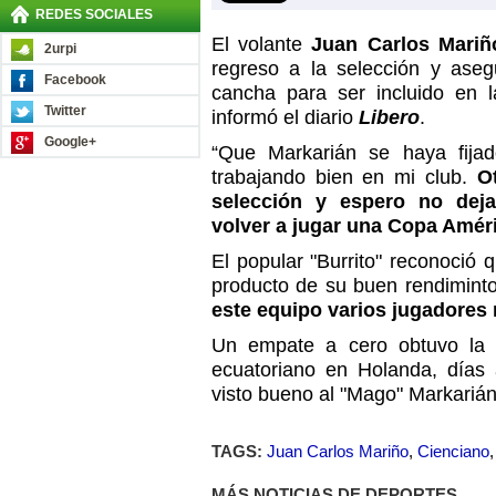
REDES SOCIALES
El volante
Juan Carlos Mariñ
2urpi
regreso a la selección y aseg
Facebook
cancha para ser incluido en l
Twitter
informó el diario
Libero
.
Google+
“Que Markarián se haya fijad
trabajando bien en mi club.
O
selección y espero no deja
volver a jugar una Copa Améri
El popular "Burrito" reconoció 
producto de su buen rendimint
este equipo varios jugadores
Un empate a cero obtuvo la 
ecuatoriano en Holanda, días 
visto bueno al "Mago" Markarián
TAGS:
Juan Carlos Mariño
,
Cienciano
MÁS NOTICIAS DE DEPORTES