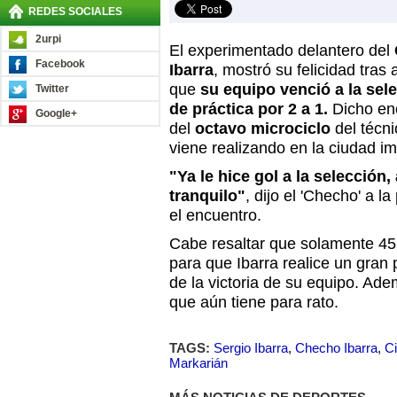
REDES SOCIALES
2urpi
El experimentado delantero del
Facebook
Ibarra
, mostró su felicidad tras 
que
su equipo venció a la sel
Twitter
de práctica por 2 a 1.
Dicho enc
Google+
del
octavo microciclo
del técn
viene realizando en la ciudad im
"Ya le hice gol a la selección
tranquilo"
, dijo el 'Checho' a l
el encuentro.
Cabe resaltar que solamente 45 
para que Ibarra realice un gran 
de la victoria de su equipo. Ade
que aún tiene para rato.
TAGS:
Sergio Ibarra
,
Checho Ibarra
,
C
Markarián