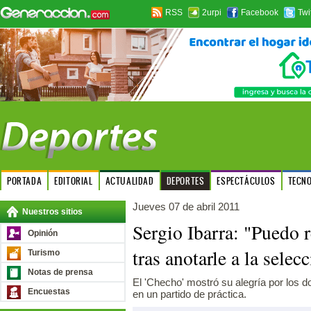
RSS
2urpi
Facebook
Twi
PORTADA
EDITORIAL
ACTUALIDAD
DEPORTES
ESPECTÁCULOS
TECN
Jueves 07 de abril 2011
Nuestros sitios
Sergio Ibarra: "Puedo r
Opinión
tras anotarle a la selec
Turismo
Notas de prensa
El 'Checho' mostró su alegría por los do
Encuestas
en un partido de práctica.