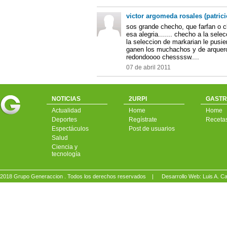
victor argomeda rosales (patrici
sos grande checho, que farfan o c
esa alegria....... checho a la selecc
la seleccion de markarian le pusi
ganen los muchachos y de arquero
redondoooo chessssw....
07 de abril 2011
NOTICIAS
2URPI
GASTR
Actualidad
Home
Home
Deportes
Regístrate
Receta
Espectáculos
Post de usuarios
Salud
Ciencia y
tecnología
2018 Grupo Generaccion . Todos los derechos reservados |
Desarrollo Web: Luis A.