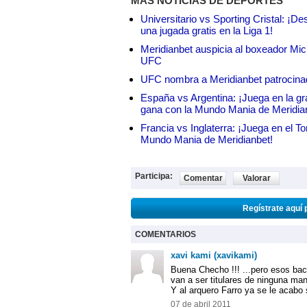
MÁS NOTICIAS DE DEPORTES
Universitario vs Sporting Cristal: ¡D
una jugada gratis en la Liga 1!
Meridianbet auspicia al boxeador Micha
UFC
UFC nombra a Meridianbet patrocinado
España vs Argentina: ¡Juega en la gra
gana con la Mundo Mania de Meridia
Francia vs Inglaterra: ¡Juega en el T
Mundo Mania de Meridianbet!
Participa:
Comentar
Valorar
Regístrate aquí 
COMENTARIOS
xavi kami (xavikami)
Buena Checho !!! ...pero esos bac
van a ser titulares de ninguna ma
Y al arquero Farro ya se le acabo 
07 de abril 2011