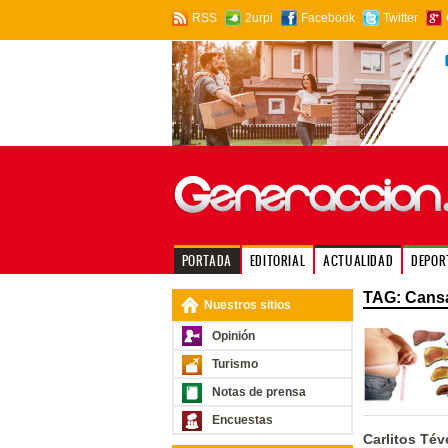
RSS
2urpi
Facebook
Twitter
PORTADA
EDITORIAL
ACTUALIDAD
DEPOR
TAG: Cans
Nuestros sitios
Opinión
Turismo
Notas de prensa
Encuestas
Carlitos Tév