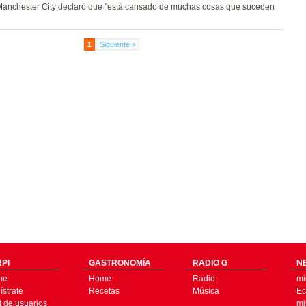
 Manchester City declaró que "está cansado de muchas cosas que suceden
1
Siguiente »
PI
GASTRONOMÍA
RADIO G
N
me
Home
Radio
mi
strate
Recetas
Música
Ec
t de usuarios
mi