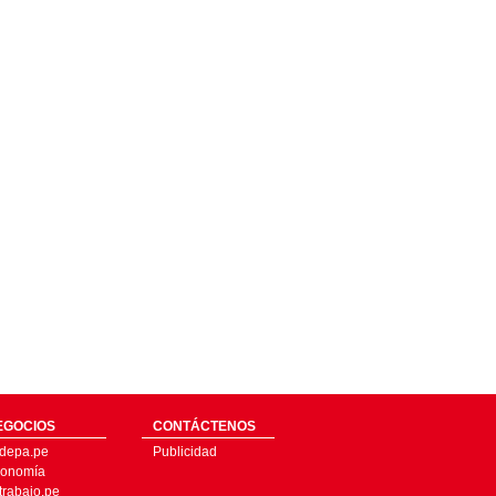
EGOCIOS
CONTÁCTENOS
depa.pe
Publicidad
onomía
trabajo.pe