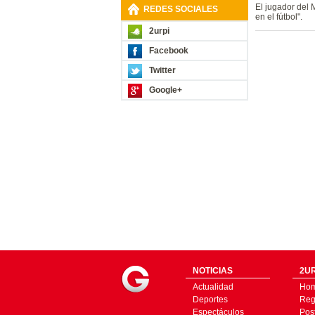
El jugador del
REDES SOCIALES
en el fútbol".
2urpi
Facebook
Twitter
Google+
NOTICIAS
2UR
Actualidad
Ho
Deportes
Regí
Espectáculos
Pos