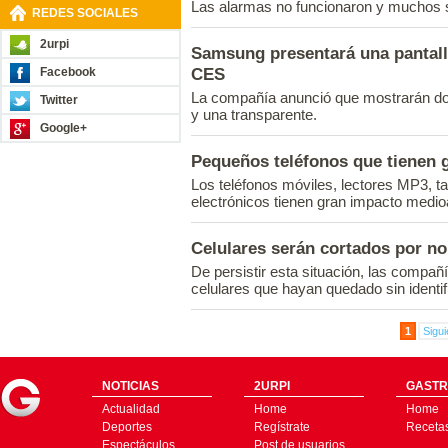
Las alarmas no funcionaron y muchos 
REDES SOCIALES
2urpi
Samsung presentará una pantalla
CES
Facebook
La compañía anunció que mostrarán dos 
Twitter
y una transparente.
Google+
Pequeños teléfonos que tienen 
Los teléfonos móviles, lectores MP3, ta
electrónicos tienen gran impacto medioa
Celulares serán cortados por no
De persistir esta situación, las compañí
celulares que hayan quedado sin identif
1
Sigui
NOTICIAS
2URPI
GASTR
Actualidad
Home
Home
Deportes
Regístrate
Receta
Espectáculos
Post de usuarios