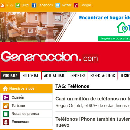
RSS
2urpi
Facebook
Twitter
Google+
PORTADA
EDITORIAL
ACTUALIDAD
DEPORTES
ESPECTÁCULOS
TECN
TAG: Teléfonos
Nuestros sitios
Opinión
Casi un millón de teléfonos no 
Según Osiptel, el 90% de estas líneas 
Turismo
Notas de prensa
Teléfonos iPhone también tuvier
Encuestas
nuevo