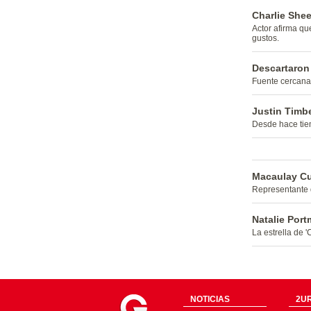
Charlie She
Actor afirma qu
gustos.
Descartaron 
Fuente cercana a
Justin Timbe
Desde hace tiem
Macaulay Cul
Representante d
Natalie Por
La estrella de 
NOTICIAS
2UR