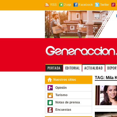
RSS
2urpi
Facebook
Twitter
PORTADA
EDITORIAL
ACTUALIDAD
DEPOR
TAG: Mila 
Nuestros sitios
Opinión
Turismo
Notas de prensa
Encuestas