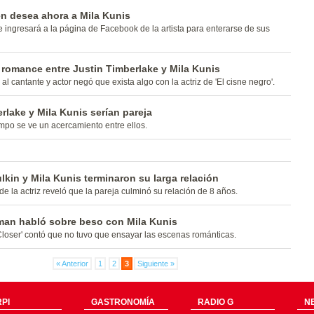
en desea ahora a Mila Kunis
e ingresará a la página de Facebook de la artista para enterarse de sus
romance entre Justin Timberlake y Mila Kunis
l cantante y actor negó que exista algo con la actriz de 'El cisne negro'.
rlake y Mila Kunis serían pareja
po se ve un acercamiento entre ellos.
kin y Mila Kunis terminaron su larga relación
e la actriz reveló que la pareja culminó su relación de 8 años.
tman habló sobre beso con Mila Kunis
'Closer' contó que no tuvo que ensayar las escenas románticas.
« Anterior
1
2
3
Siguiente »
PI
GASTRONOMÍA
RADIO G
N