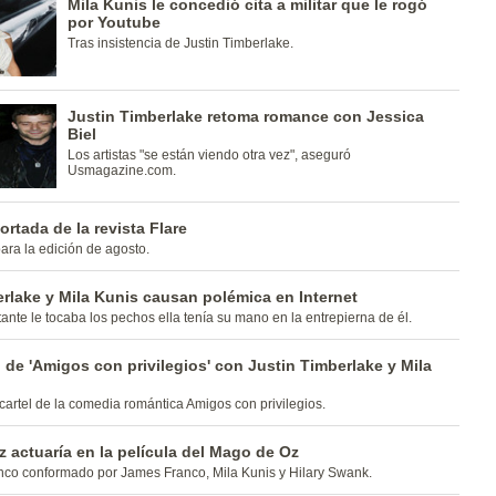
Mila Kunis le concedió cita a militar que le rogó
por Youtube
Tras insistencia de Justin Timberlake.
Justin Timberlake retoma romance con Jessica
Biel
Los artistas "se están viendo otra vez", aseguró
Usmagazine.com.
ortada de la revista Flare
para la edición de agosto.
rlake y Mila Kunis causan polémica en Internet
tante le tocaba los pechos ella tenía su mano en la entrepierna de él.
 de 'Amigos con privilegios' con Justin Timberlake y Mila
cartel de la comedia romántica Amigos con privilegios.
 actuaría en la película del Mago de Oz
enco conformado por James Franco, Mila Kunis y Hilary Swank.