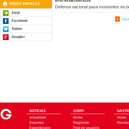
entrenamientos
REDES SOCIALES
Defensa nacional pasa momentos incóm
2urpi
1
Sigui
Facebook
Twitter
Google+
NOTICIAS
2URPI
GASTR
Actualidad
Home
Home
Deportes
Regístrate
Receta
Espectáculos
Post de usuarios