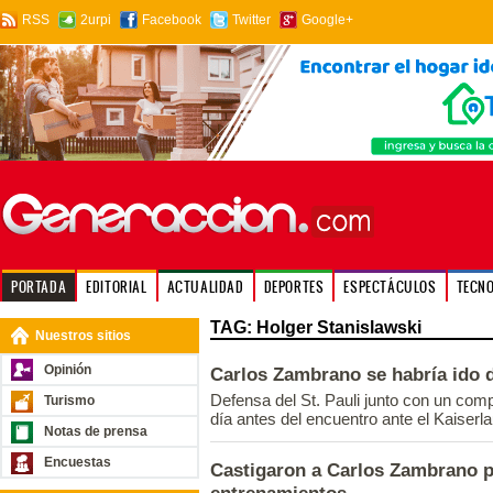
RSS
2urpi
Facebook
Twitter
Google+
PORTADA
EDITORIAL
ACTUALIDAD
DEPORTES
ESPECTÁCULOS
TECN
TAG: Holger Stanislawski
Nuestros sitios
Opinión
Carlos Zambrano se habría ido 
Defensa del St. Pauli junto con un com
Turismo
día antes del encuentro ante el Kaiserla
Notas de prensa
Encuestas
Castigaron a Carlos Zambrano po